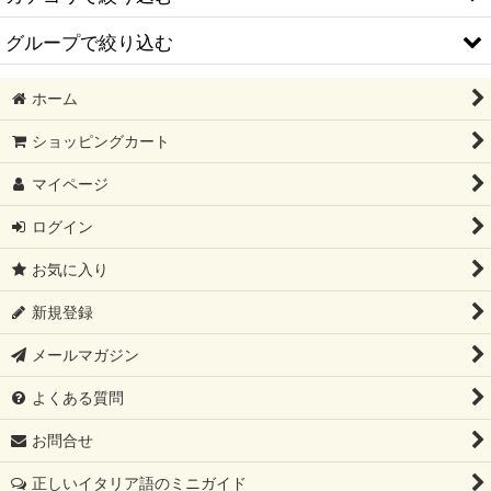
グループで絞り込む
イタリア語版 日本の漫画
ホーム
イタリア語 書籍
Agip アジップ
ショッピングカート
DVD・ブルーレイ
Agnelli アニェッリ - イタリア製プロ仕様アルミ調理器具
マイページ
他言語 書籍
Alberto Sordi アルベルト・ソルディ
ログイン
Alessi アレッシ
お気に入り
Alfa Romeo アルファロメオ
新規登録
Alighiero Campostrini アリギエロ・カンポストリーニ
メールマガジン
Antichi Dolci di Siena アンティキ・ドルチ・ディ・シエナ - シエ
よくある質問
ナ伝統菓子
お問合せ
Ape アーペ
正しいイタリア語のミニガイド