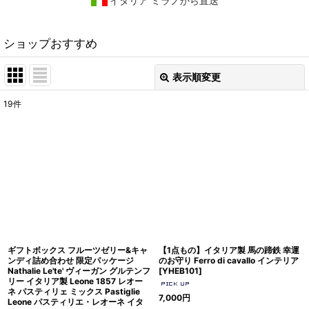
イタリア ミラノから直送
ショップおすすめ
表示順変更
閉じる
19
件
表示数
:
在庫あり
並び順
:
絞り込む
ギフトボックス フルーツゼリー&キャ
【1点もの】イタリア製 馬の蹄鉄 幸運
ンディ詰め合わせ 限定パッケージ
のお守り Ferro di cavallo インテリア
Nathalie Le'te' ヴィーガン グルテンフ
[
YHEB101
]
リー イタリア製 Leone 1857 レオー
ネ パスティリェ ミックス Pastiglie
7,000
円
Leone パスティリエ・レオーネ イタ