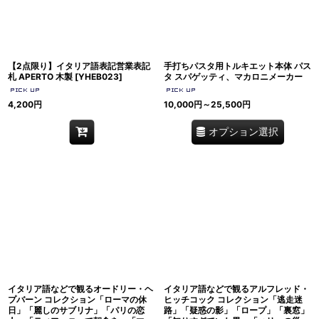
【2点限り】イタリア語表記営業表記
手打ちパスタ用トルキエット本体 パス
札 APERTO 木製
[
YHEB023
]
タ スパゲッティ、マカロニメーカー
4,200
円
10,000
円
～25,500
円
オプション選択
イタリア語などで観るオードリー・ヘ
イタリア語などで観るアルフレッド・
プバーン コレクション「ローマの休
ヒッチコック コレクション「逃走迷
日」「麗しのサブリナ」「パリの恋
路」「疑惑の影」「ロープ」「裏窓」