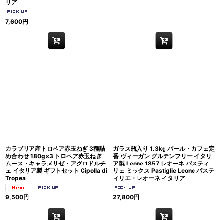
リア
7,600
円
カラブリア産トロペア赤玉ねぎ 3種詰
ガラス瓶入り 1.3kg バール・カフェ定
め合わせ 180g×3 トロペア赤玉ねぎ
番 ヴィーガン グルテンフリー イタリ
ムース・キャラメリゼ・アグロドルチ
ア製 Leone 1857 レオーネ パスティ
ェ イタリア製 ギフトセット Cipolla di
リェ ミックス Pastiglie Leone パステ
Tropea
ィリエ・レオーネ イタリア
9,500
円
27,800
円