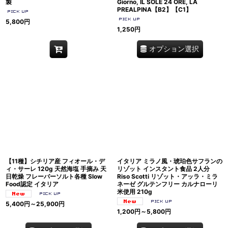
製
Giorno, IL SOLE 24 ORE, LA
PREALPINA【B2】【C1】
5,800
円
1,250
円
オプション選択
【11種】シチリア産 フィオール・デ
イタリア ミラノ風・琥珀色サフランの
ィ・サーレ 120g 天然海塩 手摘み 天
リゾット インスタント食品 2人分
日乾燥 フレーバーソルト各種 Slow
Riso Scotti リゾット・アッラ・ミラ
Food認定 イタリア
ネーゼ グルテンフリー カルナローリ
米使用 210g
5,400
円
～25,900
円
1,200
円
～5,800
円