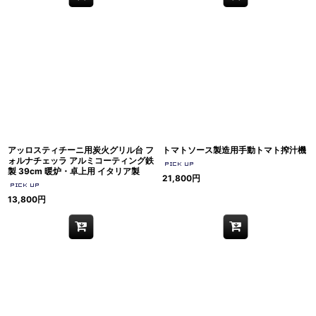
アッロスティチーニ用炭火グリル台 フ
トマトソース製造用手動トマト搾汁機
ォルナチェッラ アルミコーティング鉄
製 39cm 暖炉・卓上用 イタリア製
21,800
円
13,800
円