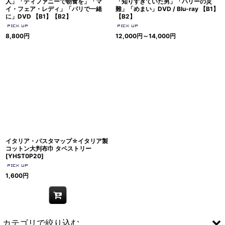
人」「ティファニーで朝食を」「マ
「知りすぎていた男」「ハリーの災
イ・フェア・レディ」「パリで一緒
難」「めまい」DVD / Blu-ray 【B1】
に」DVD 【B1】【B2】
【B2】
8,800
円
12,000
円
～14,000
円
イタリア・パスタマップ☆イタリア製
コットン大判布巾 タペストリー
[
YHST0P20
]
1,600
円
カテゴリで絞り込む