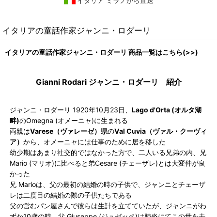
イタリア ミラノから直送
イタリアの童話作家ジャンニ・ロダーリ
イタリアの童話作家ジャンニ・ロダーリ 商品一覧はこちら(>>)
Gianni Rodari ジャンニ・ロダーリ 紹介
ジャンニ・ロダーリ 1920年10月23日、
Lago d'Orta (オルタ湖
畔)
のOmegna (オメーニャ)に生まれる
両親は
Varese（ヴァレーゼ）県
の
Val Cuvia（ヴァル・クーヴィ
ア）
から、オメーニャには仕事のために居を移した
幼少期はあまり社交的ではなかった方で、二人いる兄弟の内、兄
Mario (マリオ)に比べると弟Cesare (チェーザレ)とは大変仲が良
かった
兄 Marioは、父の最初の結婚の時の子供で、ジャンニとチェーザ
レは二度目の結婚の際の子供たちである
父の営むパン屋さんで彼らは生計を立てていたが、ジャンニがわ
ずか10歳の時、父 Giuseppe (ジュゼッペ)は肺炎にてこの世を去