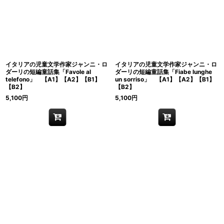
並び順
:
絞り込む
イタリアの児童文学作家ジャンニ・ロ
イタリアの児童文学作家ジャンニ・ロ
ダーリの短編童話集「Favole al
ダーリの短編童話集「Fiabe lunghe
telefono」 【A1】【A2】【B1】
un sorriso」 【A1】【A2】【B1】
【B2】
【B2】
5,100
円
5,100
円