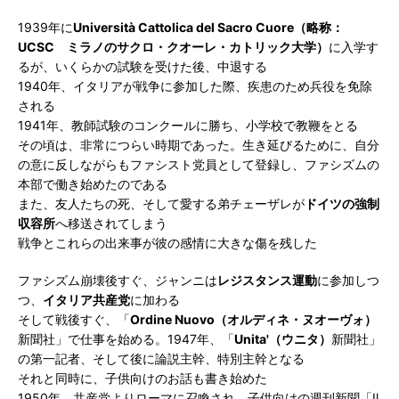
1939年に
Università Cattolica del Sacro Cuore（略称：
UCSC ミラノのサクロ・クオーレ・カトリック大学）
に入学す
るが、いくらかの試験を受けた後、中退する
1940年、イタリアが戦争に参加した際、疾患のため兵役を免除
される
1941年、教師試験のコンクールに勝ち、小学校で教鞭をとる
その頃は、非常につらい時期であった。生き延びるために、自分
の意に反しながらもファシスト党員として登録し、ファシズムの
本部で働き始めたのである
また、友人たちの死、そして愛する弟チェーザレが
ドイツの強制
収容所
へ移送されてしまう
戦争とこれらの出来事が彼の感情に大きな傷を残した
ファシズム崩壊後すぐ、ジャンニは
レジスタンス運動
に参加しつ
つ、
イタリア共産党
に加わる
そして戦後すぐ、「
Ordine Nuovo（オルディネ・ヌオーヴォ）
新聞社」で仕事を始める。1947年、「
Unita'（ウニタ）
新聞社」
の第一記者、そして後に論説主幹、特別主幹となる
それと同時に、子供向けのお話も書き始めた
1950年、共産党よりローマに召喚され、子供向けの週刊新聞「Il