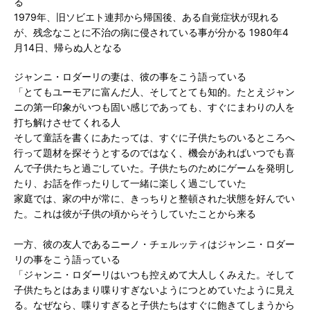
る
1979年、旧ソビエト連邦から帰国後、ある自覚症状が現れる
が、残念なことに不治の病に侵されている事が分かる 1980年4
月14日、帰らぬ人となる
ジャンニ・ロダーリの妻は、彼の事をこう語っている
「とてもユーモアに富んだ人、そしてとても知的。たとえジャン
ニの第一印象がいつも固い感じであっても、すぐにまわりの人を
打ち解けさせてくれる人
そして童話を書くにあたっては、すぐに子供たちのいるところへ
行って題材を探そうとするのではなく、機会があればいつでも喜
んで子供たちと過ごしていた。子供たちのためにゲームを発明し
たり、お話を作ったりして一緒に楽しく過ごしていた
家庭では、家の中が常に、きっちりと整頓された状態を好んでい
た。これは彼が子供の頃からそうしていたことから来る
一方、彼の友人であるニーノ・チェルッティはジャンニ・ロダー
リの事をこう語っている
「ジャンニ・ロダーリはいつも控えめて大人しくみえた。そして
子供たちとはあまり喋りすぎないようにつとめていたように見え
る。なぜなら、喋りすぎると子供たちはすぐに飽きてしまうから