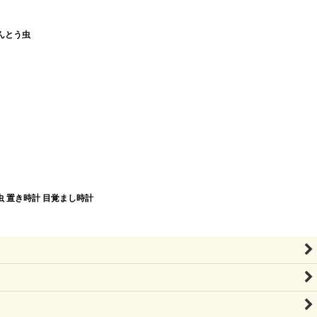
んとう虫
虫 置き時計 目覚まし時計