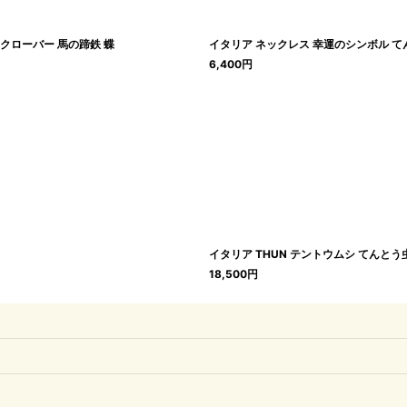
のクローバー 馬の蹄鉄 蝶
イタリア ネックレス 幸運のシンボル て
6,400
円
イタリア THUN テントウムシ てんとう
18,500
円