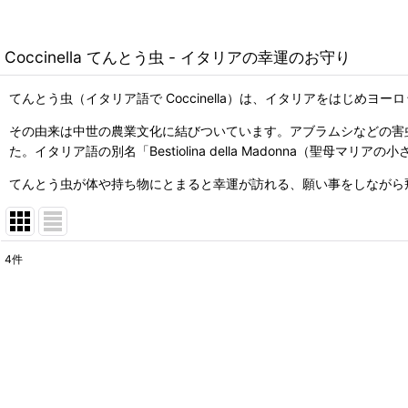
Coccinella てんとう虫 - イタリアの幸運のお守り
てんとう虫（イタリア語で Coccinella）は、イタリアをはじめ
その由来は中世の農業文化に結びついています。アブラムシなどの害
た。イタリア語の別名「Bestiolina della Madonna（聖母
てんとう虫が体や持ち物にとまると幸運が訪れる、願い事をしながら
4
件
表示数
:
在庫あり
並び順
: