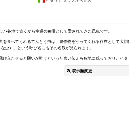
イタリア ミラノから直送
ヨーロッパ各地で古くから幸運の象徴として愛されてきた昆虫です。
虫を食べてくれるてんとう虫は、農作物を守ってくれる存在として大切
マリアの小さな虫）」という呼び名にもその名残が見られます。
飛び立たせると願いが叶うといった言い伝えも各地に残っており、イタ
表示順変更
絞り込む