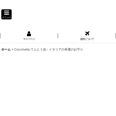
メニュー
マイページ
送料について
ホーム
>
Coccinella てんとう虫 - イタリアの幸運のお守り