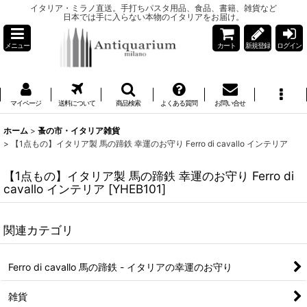
イタリア・ミラノ直送。手打ちパスタ用品、食品、書籍、雑貨など
日本では手に入らない本物のイタリアをお届け。
メニュー
カート
新規登録
ログイン
マイページ
送料について
商品検索
よくある質問
お問い合せ
ホーム
>
蚤の市・イタリア雑貨
>
【1点もの】イタリア製 馬の蹄鉄 幸運のお守り Ferro di cavallo インテリア
【1点もの】イタリア製 馬の蹄鉄 幸運のお守り Ferro di
cavallo インテリア
[
YHEB101
]
関連カテゴリ
Ferro di cavallo 馬の蹄鉄 - イタリアの幸運のお守り
雑貨