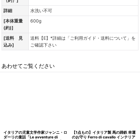
（約）]
詳細
水洗い不可
[本体重量
600g
(約)]
[送料 見
送料【E】*詳細は「ご利用ガイド・送料について」を
込み]
ご確認下さい
あわせてご覧ください
イタリアの児童文学作家ジャンニ・ロ
【1点もの】イタリア製 馬の蹄鉄 幸運
ダーリの童話「Le avventure di
のお守り Ferro di cavallo インテリア