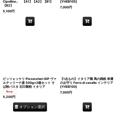
Cipollino」 【A1】【A2】【B1】
[
YHEB105
]
【B2】
7,000
円
5,100
円
ピッツォッケリ Pizzoccheri IGP ヴァ
【1点もの】イタリア製 馬の蹄鉄 幸運
ルテッリーナ産 500g×3箱セット そ
のお守り Ferro di cavallo インテリア
ば粉パスタ 石臼製粉 イタリア
[
YHEB100
]
7,000
円
5,200
円
オプション選択