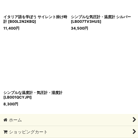
イタリア語を学ぼう サイレント掛け時
シンプルな気圧計・温度計 シルバー
計
[
B00L2N2KBQ
]
[
LB007TV3HUS
]
11,400
円
34,500
円
シンプルな温度計・気圧計・湿度計
[
LB001QCYJPI
]
8,300
円
ホーム
ショッピングカート