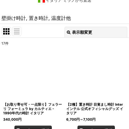
イタリア ミラノから直送
壁掛け時計, 置き時計, 温度計他
表示順変更
閉じる
17
件
表示数
:
在庫あり
並び順
:
絞り込む
【お取り寄せ可・一点限り】フェラー
【2種】置き時計 目覚まし時計 Inter
リ フォーミュラ by カルティエ -
インテル 公式オフィシャルグッズ イ
1990年代の時計 イタリア
タリア
340,000
円
6,700
円
～7,100
円