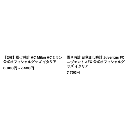
【2種】掛け時計 AC Milan ACミラン
置き時計 目覚まし時計 Juventus FC
公式オフィシャルグッズ イタリア
ユヴェントスFC 公式オフィシャルグ
ッズ イタリア
6,800
円
～7,400
円
7,700
円