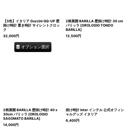
【3色】イタリア Guzzini QQ-UP 壁
2柄展開 BARILLA 壁掛け時計 30 cm
掛け時計 置き時計 サイレントクロッ
バリッラ
[
OROLOGIO TONDO
ク
BARILLA
]
32,000
円
12,500
円
オプション選択
2柄展開 BARILLA 壁掛け時計 40 x
掛け時計 Inter インテル 公式オフィシ
30cm バリッラ
[
OROLOGIO
ャルグッズ イタリア
SAGOMATO BARILLA
]
6,400
円
14,000
円