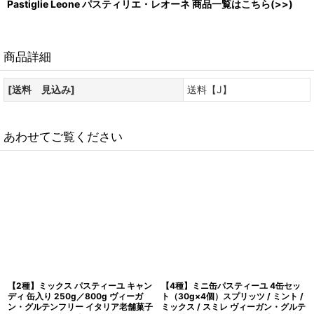
Pastiglie Leone パスティリエ・レオーネ 商品一覧はこちら(>>)
商品詳細
[送料 見込み]
送料【J】
あわせてご覧ください
【2種】ミックス パスティーユ キャン
【4種】ミニ缶パスティーユ 4缶セッ
ディ 缶入り 250g／800g ヴィーガ
ト（30g×4個）スプリッツ / ミント /
ン・グルテンフリー イタリア老舗菓子
ミックス / スミレ ヴィーガン・グルテ