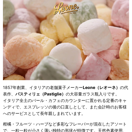
1857年創業、イタリアの老舗菓子メーカー
Leone（レオーネ）
の代
表作、
パスティリェ（Pastiglie）
の大容量ガラス瓶入りです。
イタリア全土のバール・カフェのカウンターに置かれる定番のキャ
ンディで、エスプレッソの後の口直しとして、また会計時のお客様
へのサービスとして長年親しまれています。
柑橘・フルーツ・ハーブなど多彩なフレーバーが混在したアソート
で、一粒一粒が小さく薄い独特の形状が特徴です。天然色素使用、