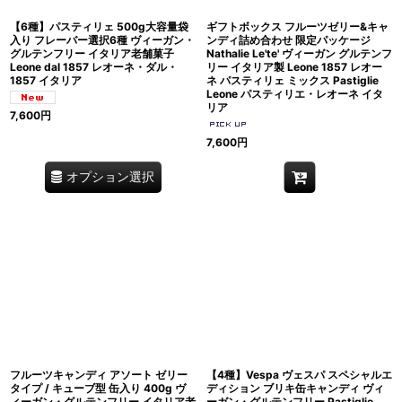
【6種】パスティリェ 500g大容量袋
ギフトボックス フルーツゼリー&キャ
入り フレーバー選択6種 ヴィーガン・
ンディ詰め合わせ 限定パッケージ
グルテンフリー イタリア老舗菓子
Nathalie Le'te' ヴィーガン グルテンフ
Leone dal 1857 レオーネ・ダル・
リー イタリア製 Leone 1857 レオー
1857 イタリア
ネ パスティリェ ミックス Pastiglie
Leone パスティリエ・レオーネ イタ
リア
7,600
円
7,600
円
オプション選択
フルーツキャンディ アソート ゼリー
【4種】Vespa ヴェスパ スペシャルエ
タイプ / キューブ型 缶入り 400g ヴ
ディション ブリキ缶キャンディ ヴィ
ィーガン・グルテンフリー イタリア老
ーガン・グルテンフリー Pastiglie