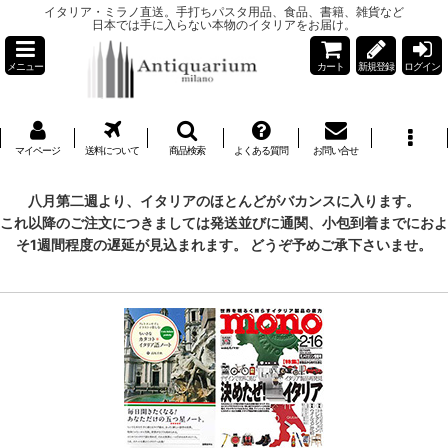
イタリア・ミラノ直送。手打ちパスタ用品、食品、書籍、雑貨など
日本では手に入らない本物のイタリアをお届け。
メニュー
カート
新規登録
ログイン
マイページ
送料について
商品検索
よくある質問
お問い合せ
八月第二週より、イタリアのほとんどがバカンスに入ります。
これ以降のご注文につきましては発送並びに通関、小包到着までにおよ
そ1週間程度の遅延が見込まれます。 どうぞ予めご承下さいませ。