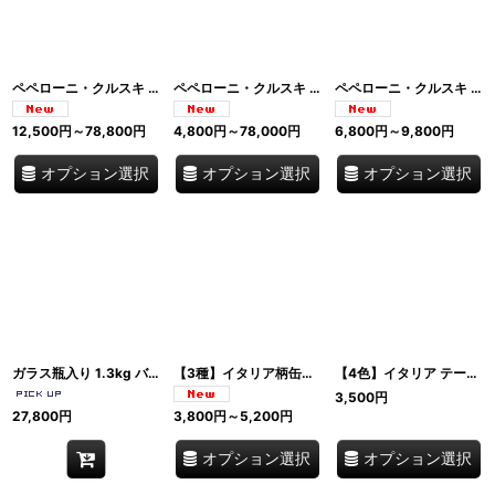
ペペローニ・クルスキ 乾燥パプリカ 干し唐辛子の花輪（セルタ）300g・500g・1kg バジリカータ産 イタリア製 Peperoni Cruschi di Senise IGP
ペペローニ・クルスキ 乾燥パプリカ 揚げ用 50g・100g・500g バジリカータ産 イタリア製 Peperoni Cruschi di Senise IGP
ペペローニ・クルスキ パウダー 石臼挽き バジリカータ産 イタリア製 Polvere di Peperone Crusco di Senise IGP
12,500
円
～78,800
円
4,800
円
～78,000
円
6,800
円
～9,800
円
オプション選択
オプション選択
オプション選択
ガラス瓶入り 1.3kg バール・カフェ定番 ヴィーガン グルテンフリー イタリア製 Leone 1857 レオーネ パスティリェ ミックス Pastiglie Leone パスティリエ・レオーネ イタリア
【3種】イタリア柄缶入りジェレー（ゼリーキャンディ）柑橘フレーバー Roma / Venezia / Napoli 100g・200g ヴィーガン・グルテンフリー Pastiglie Leone パスティリエ・レオーネ イタリア
【4色】イタリア テーブル用ミニフラッグ スタンド付き 旗 イタリア・EU・サルデーニャ・シチリア
3,500
円
27,800
円
3,800
円
～5,200
円
オプション選択
オプション選択