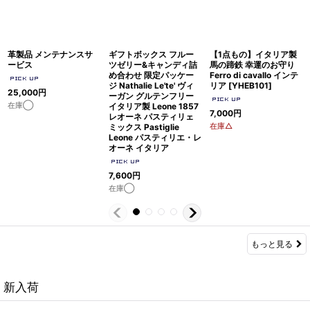
革製品 メンテナンスサ
ギフトボックス フルー
【1点もの】イタリア製
ービス
ツゼリー&キャンディ詰
馬の蹄鉄 幸運のお守り
め合わせ 限定パッケー
Ferro di cavallo インテ
ジ Nathalie Le'te' ヴィ
リア
[
YHEB101
]
25,000
円
ーガン グルテンフリー
在庫◯
イタリア製 Leone 1857
7,000
円
レオーネ パスティリェ
在庫△
ミックス Pastiglie
Leone パスティリエ・レ
オーネ イタリア
7,600
円
在庫◯
もっと見る
新入荷