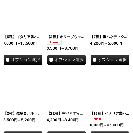
【5種】イタリア製ハンドメイド ロザリオブレスレット 伝統の職人技が光る聖品 バチカン聖ピエトロ広場老舗工房厳選 オリーブ 真珠母貝 淡水パール
【3種】オリーブウッド タウクロス ネックレス｜聖フランチェスコ Tau 十字架 ペンダント イタリア製
【7種】聖ベネディクト十字架ネックレス｜オリーブウッド クロス ペンダント お守り イタリア製
7,600
円
～15,500
円
4,200
円
～5,000
円
3,500
円
～3,700
円
オプション選択
オプション選択
オプション選択
【2種】教皇ヨハネ・パウロ2世 牧杖十字架 パストラルクロス イタリア製 シルバー 8cm/13cm クロス ペンダント お守り イタリア製
【22種】聖ベネディクト十字架 お守りクロス 厄除け 守護 聖品 Saint Benedict Cross イタリア製
【18種】イタリア製ハンドメイドロザリオ 伝統の職人技が光る聖品 バチカン聖ピエトロ広場老舗工房厳選
3,500
円
～5,200
円
4,200
円
～8,400
円
6,100
円
～65,000
円