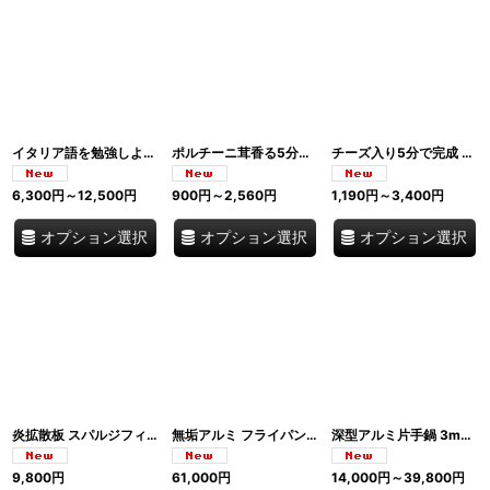
イタリア語を勉強しよう Nuovo Espresso PLUS 1 / 2 / 3 / Grammatica【A1】【A2】【B1】【B2】【C1】【C2】
ポルチーニ茸香る5分ポレンタ ポレンタ・アイ・フンギ 80g 本格イタリアン Valsugana イタリア産
チーズ入り5分で完成 ポレンタ・アイ・フォルマッジ 80g 本格イタリアン Valsugana イタリア産
6,300
円
～12,500
円
900
円
～2,560
円
1,190
円
～3,400
円
オプション選択
オプション選択
オプション選択
炎拡散板 スパルジフィアンマ ガスコンロ用 21cm イタリア製
無垢アルミ フライパン3点セット プロ仕様 Agnelli アニェッリ イタリア
深型アルミ片手鍋 3mm ソースパン プロ仕様 Alta Agnelli アニェッリ イタリア
9,800
円
61,000
円
14,000
円
～39,800
円