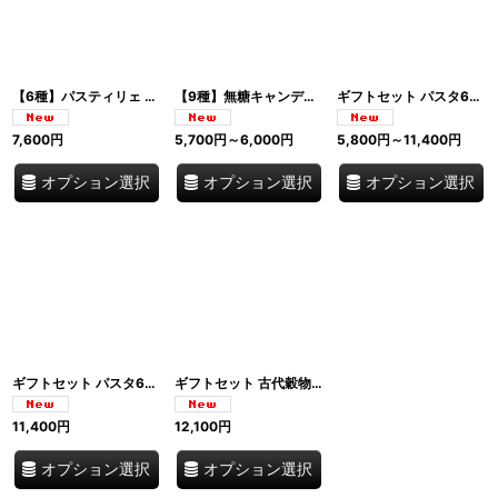
【6種】パスティリェ 500g大容量袋入り フレーバー選択6種 ヴィーガン・グルテンフリー イタリア老舗菓子 Leone dal 1857 レオーネ・ダル・1857 イタリア
【9種】無糖キャンディ フレーバー選択(8種+ミックス) 2袋セット (125g×2) グルテンフリー・ヴィーガン イタリア老舗菓子 Leone dal 1857 レオーネ・ダル・1857 イタリア
ギフトセット パスタ6形状 3kg イタリア産デュラム小麦100% Box Degustazione Armando イタリア
7,600
円
5,700
円
～6,000
円
5,800
円
～11,400
円
オプション選択
オプション選択
オプション選択
ギフトセット パスタ6種+トマト4点 テイスティングボックス Grano & Pomodoro Armando イタリア
ギフトセット 古代穀物パスタ8種 オーガニック 保存缶付き Sgambaro イタリア
11,400
円
12,100
円
オプション選択
オプション選択