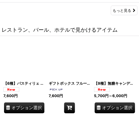
もっと見る
レストラン、バール、ホテルで見かけるアイテム
【6種】パスティリェ 500g大容量袋入り フレーバー選択6種 ヴィーガン・グルテンフリー イタリア老舗菓子 Leone dal 1857 レオーネ・ダル・1857 イタリア
ギフトボックス フルーツゼリー&キャンディ詰め合わせ 限定パッケージ Nathalie Le'te' ヴィーガン グルテンフリー イタリア製 Leone 1857 レオーネ パスティリェ ミックス Pastiglie Leone パスティリエ・レオーネ イタリア
【9種】無糖キャンディ フレーバー選択(8種+ミックス) 2袋セット (125g×2) グルテンフリー・ヴィーガン イタリア老舗菓子 Leone dal 1857 レオーネ・ダル・1857 イタリア
7,600
円
7,600
円
5,700
円
～6,000
円
オプション選択
オプション選択