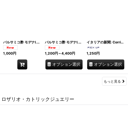
バルサミコ酢 モデナI.G.P.使用 250g ポンティ Ponti ? 濃厚ソースタイプ｜イタリア産
バルサミコ酢 モデナI.G.P. 500ml ポンティ Ponti ? 7種の厳選ぶどう使用｜イタリア産
イタリアの新聞: Corriere della Sera, la Repubblica, La Gazzetta dello Sport, La Stampa, Il Giornale, Il Giorno, IL SOLE 24 ORE, LA PREALPINA【B2】【C1】
1,000
円
1,200
円
～4,400
円
1,250
円
オプション選択
オプション選択
もっと見る
ロザリオ・カトリックジュエリー