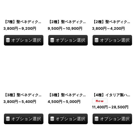
【7種】聖ベネディクト メダルチャーム メダル 選べるサイズ 2cm - 10cm シルバー ゴールド アンティーク真鍮 手塗りエナメル イタリア製
【2種】聖ベネディクト スタンドメダル 10cm 魔除け 守護の大型シンボル 専用台座付 シルバー / ゴールド・エナメル イタリア製
【2種】聖ベネディクトのメダル ピンバッジ 魔除け 守護のシンボル シルバー仕上げ / 手塗りエナメル 直径2cm イタリア製
3,800
円
～9,200
円
9,500
円
～10,900
円
3,800
円
～4,200
円
オプション選択
オプション選択
オプション選択
【3種】聖ベネディクトの鍵 メダルチャーム 魔除け 守護のシンボル シルバー仕上げ 単品 / 10個セット イタリア製
【3種】聖ベネディクト / 聖クリストフォロ キーホルダー カラビナ 魔除けと旅の守護 手塗りエナメル イタリア製
【4種】イタリア製ハンドメイド 2025年聖年 ジュビレオ 記念 公式ロゴ＆教会の母 刻印アイテム ステンレス製キーホルダー / ペンダント, ゴールド / シルバー 伝統の職人技が光る聖品 バチカン聖ピエトロ広場老舗工房厳選
3,800
円
～5,400
円
4,500
円
～5,000
円
11,400
円
～28,500
円
オプション選択
オプション選択
オプション選択