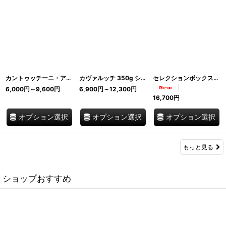
カントゥッチーニ・アッラ・ノッチョーラ・エ・カカオ 250g トスカーナ伝統のカントゥッチ イタリア産ヘーゼルナッツ 直輸入 Antichi Dolci di Siena イタリア
カヴァルッチ 350g シエナ伝統ビスケット 直輸入 Antichi Dolci di Siena イタリア
セレクションボックス「ドゥッチョ」リッチャレッリ パンフォルテ カントゥッチーニ グルテンフリー Antichi Dolci di Siena I.G.P. イタリア
6,000
円
～9,600
円
6,900
円
～12,300
円
16,700
円
オプション選択
オプション選択
オプション選択
もっと見る
ショップおすすめ