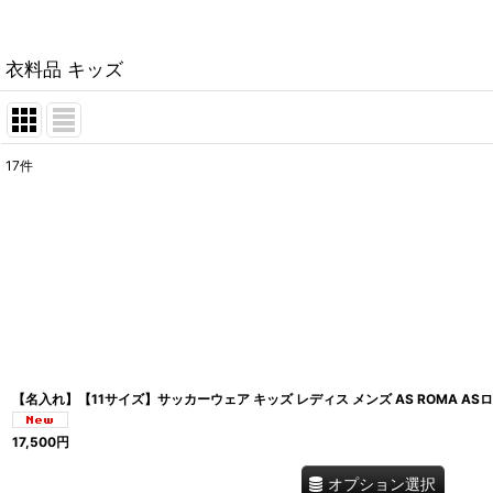
衣料品 キッズ
17
件
表示数
:
在庫あり
並び順
:
【名入れ】【11サイズ】サッカーウェア キッズ レディス メンズ AS ROMA A
17,500
円
オプション選択