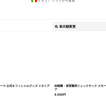
イタリア ミラノから直送
表示順変更
絞り込む
Sローマ 公式オフィシャルグッズ イタリア
幼稚園・保育園用リュックサック スモール 
ア
9,500
円