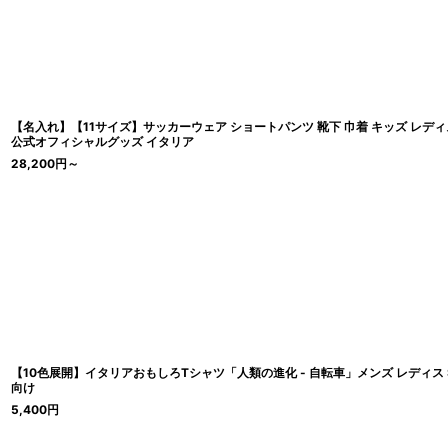
【名入れ】【11サイズ】サッカーウェア ショートパンツ 靴下 巾着 キッズ レディス メ
公式オフィシャルグッズ イタリア
28,200
円
～
【10色展開】イタリアおもしろTシャツ「人類の進化 - 自転車」メンズ レディス S-
向け
5,400
円