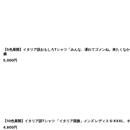
【5色展開】イタリア語おもしろTシャツ「みんな、遅れてゴメンね。来たくなかってん
歳
5,000
円
【10色展開】イタリア語Tシャツ 「イタリア国旗」メンズ レディス S-XXXL、キッ
4,800
円