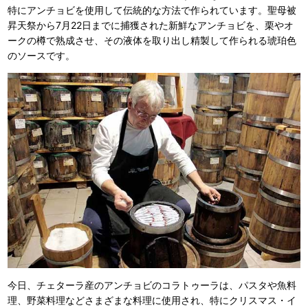
特にアンチョビを使用して伝統的な方法で作られています。聖母被
昇天祭から7月22日までに捕獲された新鮮なアンチョビを、栗やオ
ークの樽で熟成させ、その液体を取り出し精製して作られる琥珀色
のソースです。
今日、チェターラ産のアンチョビのコラトゥーラは、パスタや魚料
理、野菜料理などさまざまな料理に使用され、特にクリスマス・イ