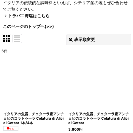
イタリアの伝統的な調味料といえば、シチリア産の塩もぜひ合わせ
てご覧ください。
→
トラパニ海塩はこちら
このページのトップヘ(>>)
表示順変更
閉じる
6
件
表示数
:
在庫あり
並び順
:
絞り込む
イタリアの魚醤、チェターラ産アンチ
イタリアの魚醤、チェターラ産アンチ
ョビのコラトゥーラ Colatura di Alici
ョビのコラトゥーラ Colatura di Alici
di Cetara 1本/4本
di Cetara
3,800
円