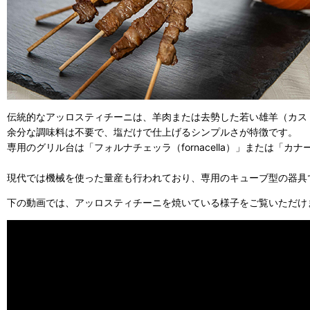
伝統的なアッロスティチーニは、羊肉または去勢した若い雄羊（カスト
余分な調味料は不要で、塩だけで仕上げるシンプルさが特徴です。
専用のグリル台は「フォルナチェッラ（fornacella）」または「
現代では機械を使った量産も行われており、専用のキューブ型の器具
下の動画では、アッロスティチーニを焼いている様子をご覧いただけ