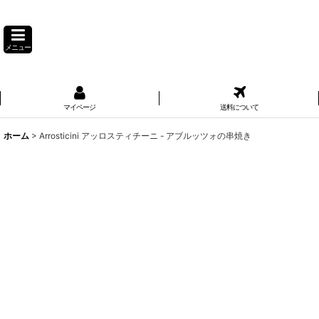
メニュー
マイページ
送料について
ホーム
>
Arrosticini アッロスティチーニ - アブルッツォの串焼き