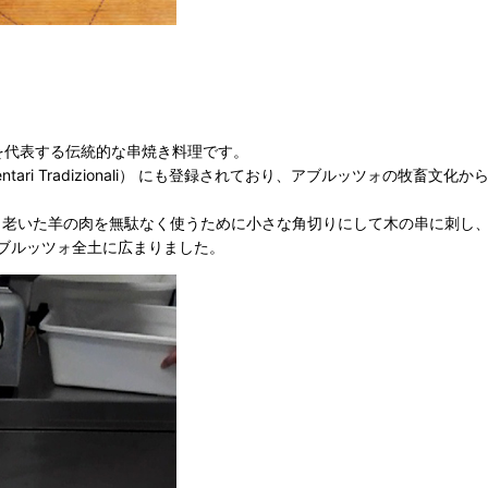
ォ州を代表する伝統的な串焼き料理です。
mentari Tradizionali） にも登録されており、アブルッツォの牧畜
が、老いた羊の肉を無駄なく使うために小さな角切りにして木の串に刺し
ブルッツォ全土に広まりました。