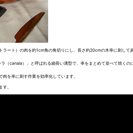
ラート）の肉を約1cm角の角切りにし、長さ約20cmの木串に刺して
カナーラ（canala）」と呼ばれる細長い溝型で、串をまとめて並べて焼く
で肉を串に刺す作業を効率化しています。
ます。