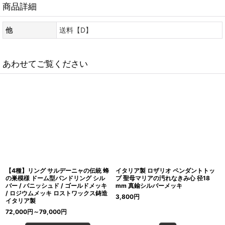
商品詳細
他
送料【D】
あわせてご覧ください
【4種】リング サルデーニャの伝統 蜂
イタリア製 ロザリオ ペンダントトッ
の巣模様 ドーム型バンドリング シル
プ 聖母マリアの汚れなきみ心 径18
バー / バニッシュド / ゴールドメッキ
mm 真鍮シルバーメッキ
/ ロジウムメッキ ロストワックス鋳造
3,800
円
イタリア製
72,000
円
～79,000
円