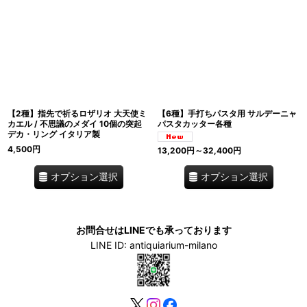
【2種】指先で祈るロザリオ 大天使ミ
【6種】手打ちパスタ用 サルデーニャ
カエル / 不思議のメダイ 10個の突起
パスタカッター各種
デカ・リング イタリア製
4,500
円
13,200
円
～32,400
円
オプション選択
オプション選択
お問合せはLINEでも承っております
LINE ID: antiquiarium-milano