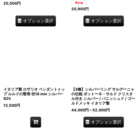
20,500
円
20,900
円
オプション選択
オプション選択
イタリア製 ロザリオ ペンダントトッ
【3種】シルバーリング サルデーニャ
プ ルルドの聖母 径18 mm シルバー
の伝統 ボットーネ・サルド クリスタ
925
ル付き シルバー / バニッシュド / ゴー
ルドメッキ イタリア製
13,500
円
44,000
円
～52,000
円
オプション選択