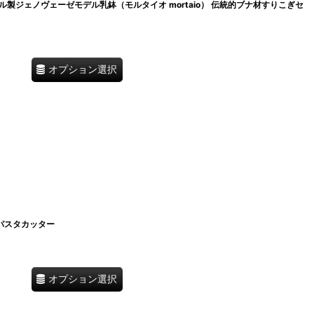
製ジェノヴェーゼモデル乳鉢（モルタイオ mortaio） 伝統的ブナ材すりこぎセ
オプション選択
 パスタカッター
オプション選択