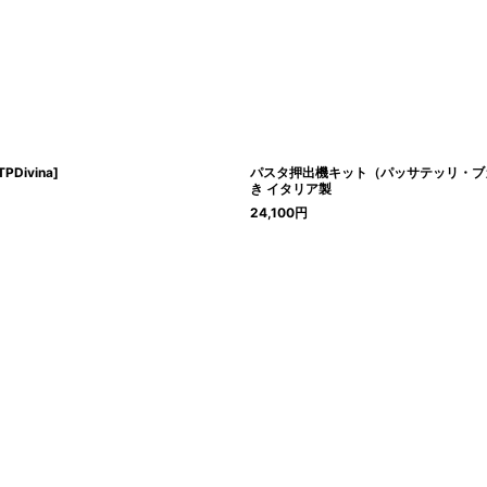
TPDivina
]
パスタ押出機キット（パッサテッリ・ブ
き イタリア製
24,100
円