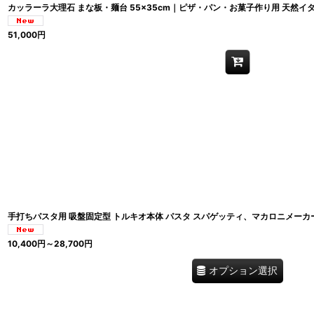
カッラーラ大理石 まな板・麺台 55×35cm｜ピザ・パン・お菓子作り用 天然イ
51,000
円
手打ちパスタ用 吸盤固定型 トルキオ本体 パスタ スパゲッティ、マカロニメー
10,400
円
～28,700
円
オプション選択