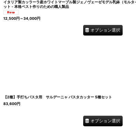
イタリア製カッラーラ産ホワイトマーブル製ジェノヴェーゼモデル乳鉢（モルタイオ 
ット - 本格ペスト作りのための職人製品
12,500
円
～34,000
円
オプション選択
【2種】手打ちパスタ用 サルデーニャ パスタカッター 5種セット
83,600
円
オプション選択