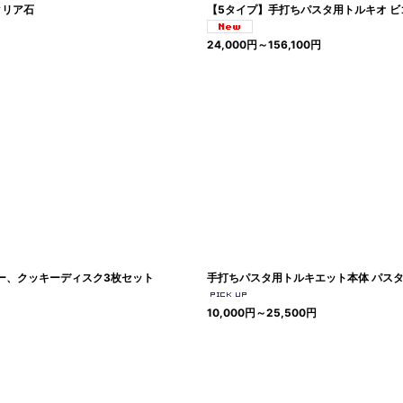
タリア石
【5タイプ】手打ちパスタ用トルキオ ビゴラー
24,000
円
～156,100
円
カー、クッキーディスク3枚セット
手打ちパスタ用トルキエット本体 パス
10,000
円
～25,500
円