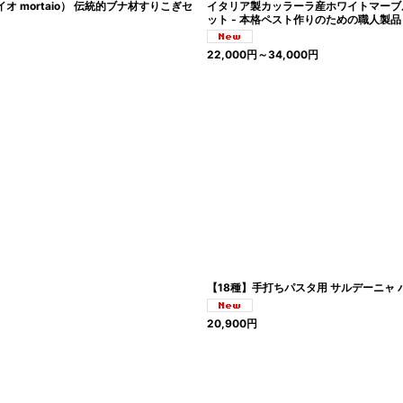
mortaio） 伝統的ブナ材すりこぎセ
イタリア製カッラーラ産ホワイトマーブル
ット - 本格ペスト作りのための職人製品
22,000
円
～34,000
円
【18種】手打ちパスタ用 サルデーニャ
20,900
円