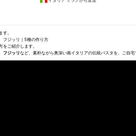
イタリア ミラノから直送
ます。
、フジッリ｜5種の作り方
方をご紹介します。
、
フジッリ
など、素朴ながら奥深い南イタリアの伝統パスタを、ご自宅