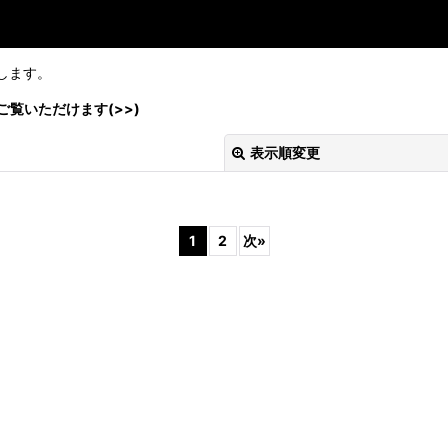
属します。
覧いただけます(>>)
表示順変更
1
2
次
»
絞り込む