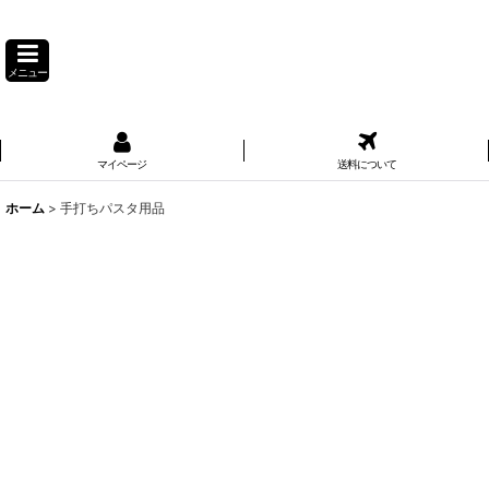
メニュー
マイページ
送料について
ホーム
>
手打ちパスタ用品