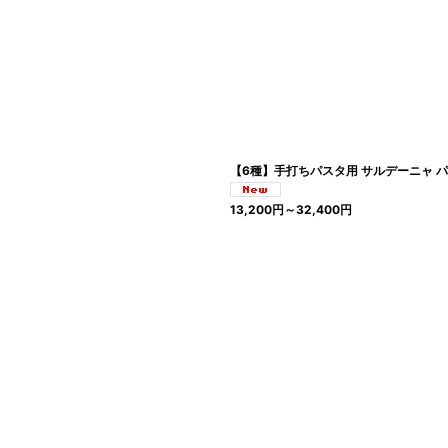
【6種】手打ちパスタ用 サルデーニャ 
13,200
円
～32,400
円