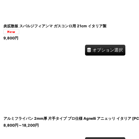
炎拡散板 スパルジフィアンマ ガスコンロ用 21cm イタリア製
9,800
円
オプション選択
アルミフライパン 2mm厚 片手タイプ プロ仕様 Agnelli アニェッリ イタリア
[
PC
8,800
円
～18,200
円