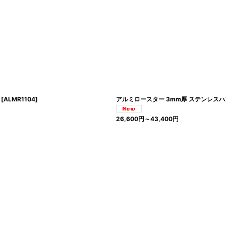
[
ALMR1104
]
アルミロースター 3mm厚 ステンレスハンドル
26,600
円
～43,400
円