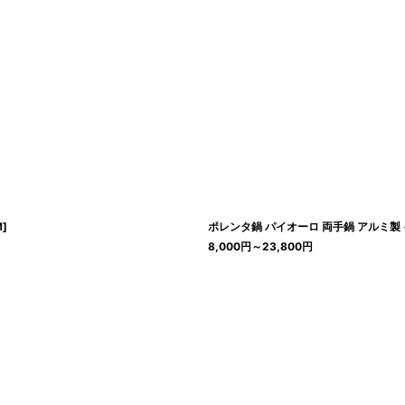
M
]
ポレンタ鍋 パイオーロ 両手鍋 アルミ製 イ
8,000
円
～23,800
円