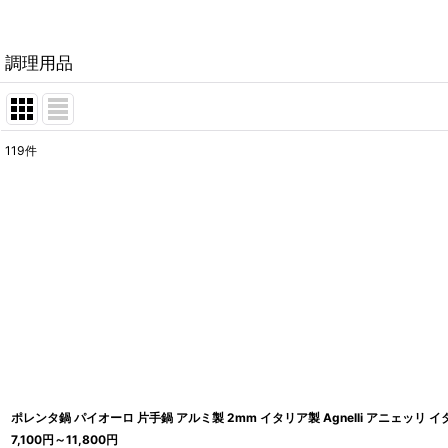
調理用品
119
件
表示数
:
在庫あり
並び順
:
ポレンタ鍋 パイオーロ 片手鍋 アルミ製 2mm イタリア製 Agnelli アニェッリ 
7,100
円
～11,800
円