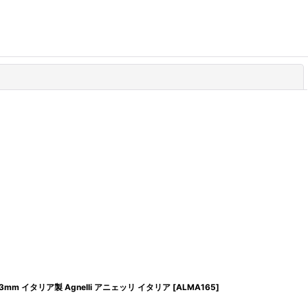
閉じる
mm イタリア製 Agnelli アニェッリ イタリア
[
ALMA165
]