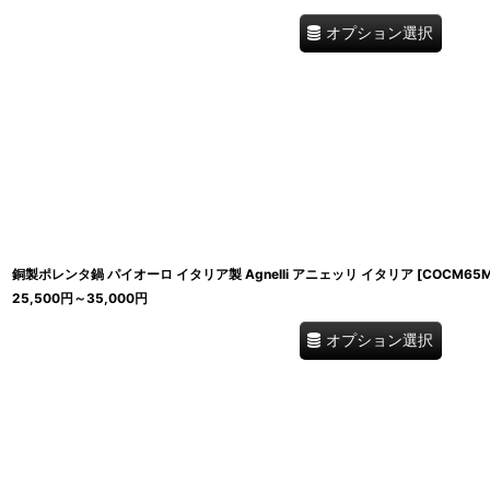
オプション選択
銅製ポレンタ鍋 パイオーロ イタリア製 Agnelli アニェッリ イタリア
[
COCM65
25,500
円
～35,000
円
オプション選択