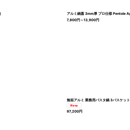
]
アルミ鍋蓋 3mm厚 プロ仕様 Pentole A
7,800
円
～13,900
円
無垢アルミ 業務用パスタ鍋 3バスケット付き 
97,200
円