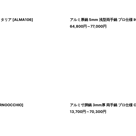
 イタリア
[
ALMA106
]
アルミ厚鍋 5mm 浅型両手鍋 プロ仕様 IH対応 
64,800
円
～77,000
円
RNOOCCHIO
]
アルミ寸胴鍋 3mm厚 両手鍋 プロ仕様 Casse
13,700
円
～70,300
円