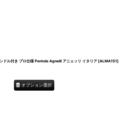
付き プロ仕様 Pentole Agnelli アニェッリ イタリア
[
ALMA151
]
オプション選択