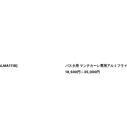
ALMA111B
]
パスタ用 マンテカーレ専用アルミフライパン
18,500
円
～35,000
円