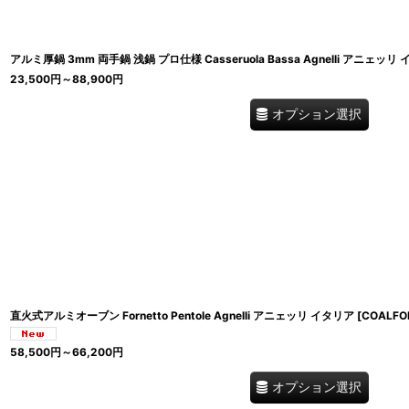
アルミ厚鍋 3mm 両手鍋 浅鍋 プロ仕様 Casseruola Bassa Agnelli アニェッリ
23,500
円
～88,900
円
オプション選択
直火式アルミオーブン Fornetto Pentole Agnelli アニェッリ イタリア
[
COALFO
58,500
円
～66,200
円
オプション選択