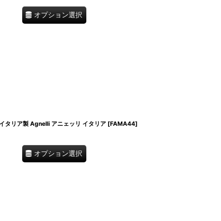
オプション選択
タリア製 Agnelli アニェッリ イタリア
[
FAMA44
]
オプション選択