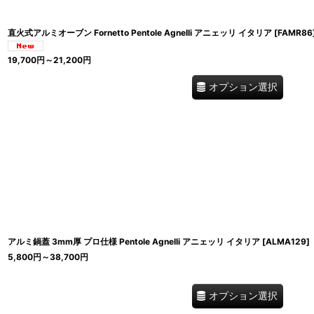
直火式アルミオーブン Fornetto Pentole Agnelli アニェッリ イタリア
[
FAMR86
19,700
円
～21,200
円
オプション選択
アルミ鍋蓋 3mm厚 プロ仕様 Pentole Agnelli アニェッリ イタリア
[
ALMA129
]
5,800
円
～38,700
円
オプション選択