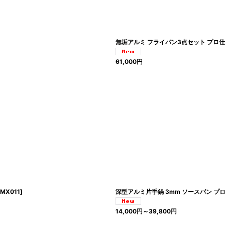
無垢アルミ フライパン3点セット プロ仕様 
61,000
円
MX011
]
深型アルミ片手鍋 3mm ソースパン プロ仕様
14,000
円
～39,800
円