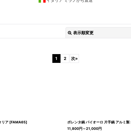
イタリア ミラノから直送
表示順変更
1
2
次
»
絞り込む
イタリア
[
FAMA65
]
ポレンタ鍋 パイオーロ 片手鍋 アルミ製 3
11,800
円
～21,000
円