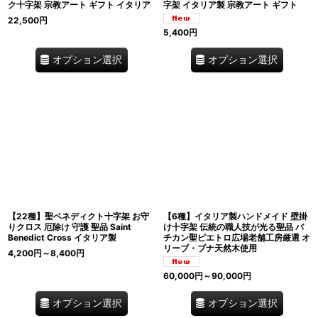
ク十字架 宗教アート ギフト イタリア
字架 イタリア製 宗教アート ギフト
22,500
円
5,400
円
オプション選択
オプション選択
【22種】聖ベネディクト十字架 お守
【6種】イタリア製ハンドメイド 壁掛
りクロス 厄除け 守護 聖品 Saint
け十字架 伝統の職人技が光る聖品 バ
Benedict Cross イタリア製
チカン聖ピエトロ広場老舗工房厳選 オ
リーブ・ブナ天然木使用
4,200
円
～8,400
円
60,000
円
～90,000
円
オプション選択
オプション選択