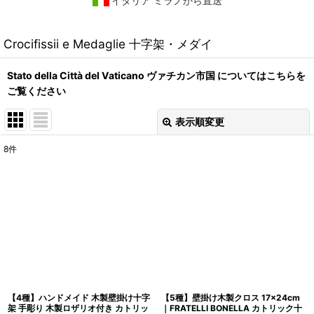
イタリア ミラノから直送
Crocifissii e Medaglie 十字架・メダイ
Stato della Città del Vaticano ヴァチカン市国 についてはこちらを
ご覧ください
表示順変更
閉じる
8
件
表示数
:
在庫あり
並び順
:
絞り込む
【4種】ハンドメイド 木製壁掛け十字
【5種】壁掛け木製クロス 17×24cm
架 手彫り 木製ロザリオ付き カトリッ
｜FRATELLI BONELLA カトリック十