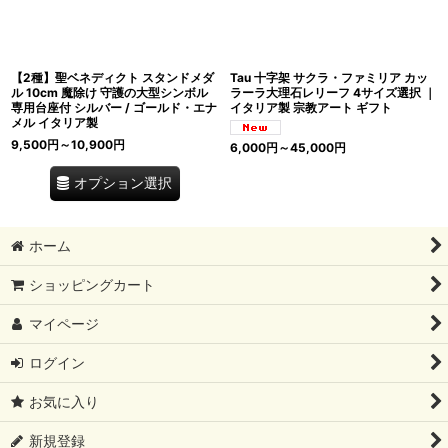
【2種】聖ベネディクト スタンドメダ
Tau 十字架 サクラ・ファミリア カッ
ル 10cm 魔除け 守護の大型シンボル
ラーラ大理石レリーフ 4サイズ選択 ｜
専用台座付 シルバー / ゴールド・エナ
イタリア製 宗教アート ギフト
メル イタリア製
9,500
円
～10,900
円
6,000
円
～45,000
円
オプション選択
ホーム
ショッピングカート
マイページ
ログイン
お気に入り
新規登録