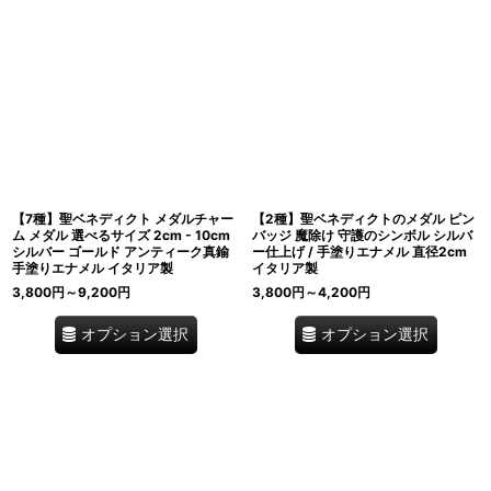
【7種】聖ベネディクト メダルチャー
【2種】聖ベネディクトのメダル ピン
ム メダル 選べるサイズ 2cm - 10cm
バッジ 魔除け 守護のシンボル シルバ
シルバー ゴールド アンティーク真鍮
ー仕上げ / 手塗りエナメル 直径2cm
手塗りエナメル イタリア製
イタリア製
3,800
円
～9,200
円
3,800
円
～4,200
円
オプション選択
オプション選択