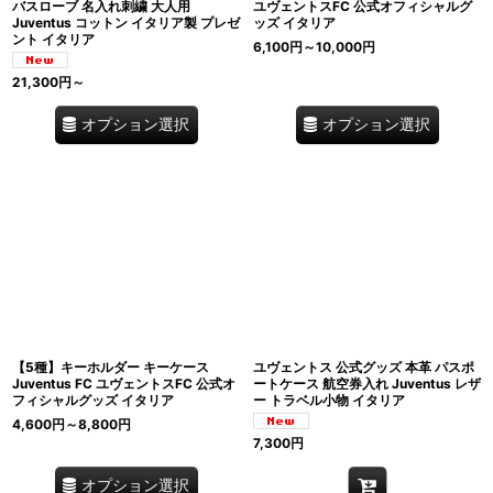
バスローブ 名入れ刺繍 大人用
ユヴェントスFC 公式オフィシャルグ
Juventus コットン イタリア製 プレゼ
ッズ イタリア
ント イタリア
6,100
円
～10,000
円
21,300
円
～
オプション選択
オプション選択
【5種】キーホルダー キーケース
ユヴェントス 公式グッズ 本革 パスポ
Juventus FC ユヴェントスFC 公式オ
ートケース 航空券入れ Juventus レザ
フィシャルグッズ イタリア
ー トラベル小物 イタリア
4,600
円
～8,800
円
7,300
円
オプション選択