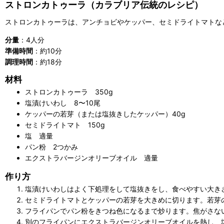
ストロンカトゥーラ（カラブリア伝統のレシピ）
ストロンカトゥーラは、アンチョビやケッパー、セミドライトマトな
分量
：4人分
準備時間
：約10分
調理時間
：約18分
材料
ストロンカトゥーラ 350g
塩漬けいわし 8〜10尾
ケッパーの若芽（または塩抜きしたケッパー）40g
セミドライトマト 150g
塩 適量
パン粉 2つかみ
エクストラバージンオリーブオイル 適量
作り方
塩漬けいわしはよく下処理をして塩抜きをし、食べやすい大き
セミドライトマトとケッパーの若芽を大きめに切ります。若芽
フライパンでパン粉をきつね色になるまで炒ります。焦がさな
別のフライパンにエクストラバージンオリーブオイルを熱し、