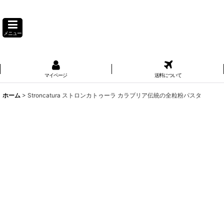
メニュー
マイページ
送料について
ホーム
>
Stroncatura ストロンカトゥーラ カラブリア伝統の全粒粉パスタ