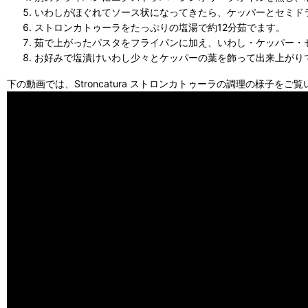
いわしがほぐれてソース状になってきたら、ケッパーとセミド
ストロンカトゥーラをたっぷりの塩湯で約12分茹でます。
茹で上がったパスタをフライパンに加え、いわし・ケッパー・
お好みで塩漬けいわし少々とケッパーの葉を飾って出来上がり
下の動画では、Stroncatura ストロンカトゥーラの調理の様子をご