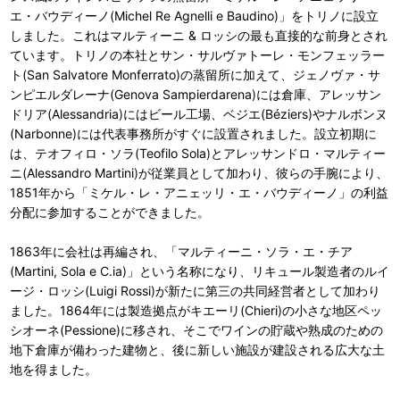
エ・バウディーノ(Michel Re Agnelli e Baudino)」をトリノに設立
しました。これはマルティーニ & ロッシの最も直接的な前身とされ
ています。トリノの本社とサン・サルヴァトーレ・モンフェッラー
ト(San Salvatore Monferrato)の蒸留所に加えて、ジェノヴァ・サ
ンピエルダレーナ(Genova Sampierdarena)には倉庫、アレッサン
ドリア(Alessandria)にはビール工場、ベジエ(Béziers)やナルボンヌ
(Narbonne)には代表事務所がすぐに設置されました。設立初期に
は、テオフィロ・ソラ(Teofilo Sola)とアレッサンドロ・マルティー
ニ(Alessandro Martini)が従業員として加わり、彼らの手腕により、
1851年から「ミケル・レ・アニェッリ・エ・バウディーノ」の利益
分配に参加することができました。
1863年に会社は再編され、「マルティーニ・ソラ・エ・チア
(Martini, Sola e C.ia)」という名称になり、リキュール製造者のルイ
ージ・ロッシ(Luigi Rossi)が新たに第三の共同経営者として加わり
ました。1864年には製造拠点がキエーリ(Chieri)の小さな地区ペッ
シオーネ(Pessione)に移され、そこでワインの貯蔵や熟成のための
地下倉庫が備わった建物と、後に新しい施設が建設される広大な土
地を得ました。