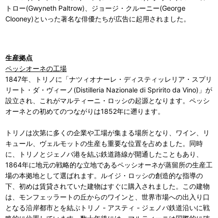
トロー(Gwyneth Paltrow)、ジョージ・クルーニー(George
Clooney)といった著名な俳優たちが広告に起用されました。
生産拠点
ペッシオーネの工場
1847年、トリノに「ナツィオナーレ・ディスティッレリア・スプリ
リート・ダ・ヴィーノ(Distilleria Nazionale di Spririto da Vino)」が
設立され、これがマルティーニ・ロッシの起源となります。ペッシ
オーネとの初めてのつながりは1852年に遡ります。
トリノは次第に多くの企業や工場が集まる場所となり、ワイン、リ
キュール、ヴェルモットの生産も重要な位置を占めました。同時
に、トリノとジェノバ港を結ぶ鉄道路線が開通したこともあり、
1864年に地元の戦略的な立地であるペッシオーネが蒸留所の生産工
場の本拠地として選ばれます。ルイジ・ロッシの創造的な指導の
下、初めは賃貸されていた建物はすぐに購入されました。この建物
は、モンフェッラートの丘からのワインと、世界市場への出入り口
となる沿岸都市とを結ぶトリノ - アスティ - ジェノバ鉄道沿いに戦