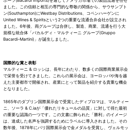
ポーツ(Bacardi Imports)を通じてアメリカ市場での製品流通を任せ
ました。この信頼と相互の専門的な尊敬の関係から、サウサンプト
ン(Southampton)にWestbay Distributions、コペンハーゲンに
United Wines & Spiritsという2つの重要な流通合弁会社が設立され
ました。6年後、両グループは合併し、製造、商業、流通を行う大
規模な統合体「バカルディ・マルティーニ グループ(Gruppo
Bacardi-Martini)」が誕生しました。
国際的な賞と表彰
マルティーニ & ロッシは、長年にわたり、数多くの国際商業展示会
で栄誉を受けてきました。これらの展示会は、ヨーロッパや海を越
えた主要都市で開催され、産業にとって製品を紹介する貴重な機会
となりました。
1865年のダブリン国際展示会で受賞したディプロマは、マルティー
ニ、ソーラ & C.iaが「優れたリキュールの品質」に対して得た最初
の重要な認識の一つです。この文書に飾られた「勝利」のイメージ
は、達成した名声を強調するためにラベルに導入されました。その
数年後、1878年にパリ国際展示会で金メダルを受賞し、ヴェルモッ