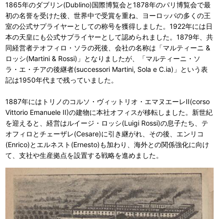
1865年のダブリン(Dublino)国際博覧会と1878年のパリ博覧会で最
初の名誉を受けた後、世界中で受賞を重ね、ヨーロッパの多くの王
室の公式サプライヤーとしての称号を獲得しました。1922年には日
本の天皇にも公式サプライヤーとして認められました。1879年、共
同経営者テオフィロ・ソラの死後、会社の名称は「マルティーニ &
ロッシ(Martini & Rossi)」となりましたが、「マルティーニ・ソ
ラ・エ・チアの後継者(successori Martini, Sola e C.ia)」という表
記は1950年代まで残っていました。
1887年にはトリノのコルソ・ヴィットリオ・エマヌエーレII(corso
Vittorio Emanuele II)の建物に本社オフィスが移転しました。新世紀
を迎えると、経営はルイージ・ロッシ(Luigi Rossi)の息子たち、テ
オフィロとチェーザレ(Cesare)に引き継がれ、その後、エンリコ
(Enrico)とエルネスト(Ernesto)も加わり、海外との関係強化に向け
て、支社や生産拠点を設置する戦略を進めました。