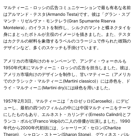
マルティーニ・ロッシの広告コミュニケーションで最も有名な名前
はアルマンド・テスタ(Armando Testa)です。彼は「グラン・スプ
マンテ・リゼルヴァ・モンテレラ(Gran Spumante Riserva
Montelera)」のイラストを制作し、シルクのマントと蝶ネクタイを
身にまとったボトルが主役のイメージを描きました。また、テスタ
はカクテルの材料を象徴するラベルのコラージュで作られた雄鶏の
デザインなど、多くのスケッチも手掛けています。
アメリカの市場向けのキャンペーンで、アンディ・ウォーホルも
1950年代末にマルティーニ・ロッシの広告を担当しました。彼は、
アメリカ市場向けのデザインを制作し、甘いマティーニ（アメリカ
でのクラシック・マルティーニ(Martini classico)）には赤色を、ド
ライ・マルティーニ(Martini dry)には緑色を用いました。
1957年2月3日、マルティーニは「カロゼッロ(Carosello)」にデビ
ューし、最初の四つのフィルムの中には中国マルティーニをテーマ
にしたものもあり、エルネスト・カリンディ(Ernesto Calindri)とフ
ランコ・ボルピ(Franco Volpi)の二人の俳優が出演しました。1990
年代から2000年代初頭には、シャーリーズ・セロン(Charlize
Theron)、シャロン・ストーン(Sharon Stone)、グウィネス・パル