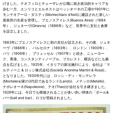
げました。テオフィロとチェーザレが公職に就き政治的キャリアを
歩む一方、エンリコとエルネストはペッシオーネの工場や1901年に
モンテキアーロ・ダスティ(Montechiaro d'Asti)に建設された新しい
蒸留所の生産を管理し、ブエノスアイレス(Buenos Aires)（1884
年）、ジュネーヴ(Ginevra)（1886年）など、世界中に支社と倉庫
を設立しました。
1883年にブエノスアイレスに初の支社が設立され、その後、ジュネ
ーヴ（1886年）、バルセロナ（1893年）、ロンドン（1900年）、
パリ（1906年）、ブリュッセル（1907年）と続き、ニューヨー
ク、香港、コンスタンティノープル、ブカレスト、横浜などにも拠
点を広げました。1925年、イタリアの新法施行により、会社は「マ
ルティーニ & ロッシ株式会社(Società Anonima Martini & Rossi)」
となりました。1930年代には、ロッシ・ディ・モンテレラ
(Montelera)家の3代目であるランド(Lando)、メテッロ(Metello)、
ナポレオーネ(Napoleone)、テオ(Theo)が会社を引き継ぎました。
1929年には、今日でも模倣されることが多い赤い球体の「ボール&
バー(ball and bar)」ロゴが登録されました。