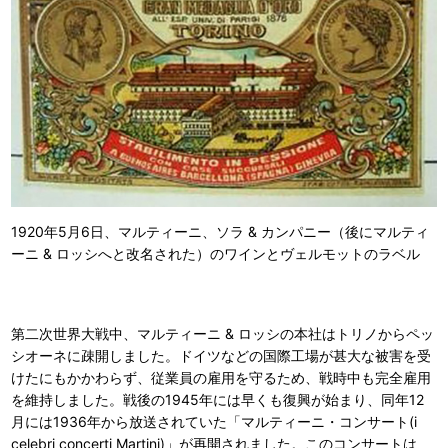
1920年5月6日、マルティーニ、ソラ & カンパニー（後にマルティ
ーニ & ロッシへと改名された）のワインとヴェルモットのラベル
第二次世界大戦中、マルティーニ & ロッシの本社はトリノからペッ
シオーネに疎開しました。ドイツなどの国際工場が甚大な被害を受
けたにもかかわらず、従業員の雇用を守るため、戦時中も完全雇用
を維持しました。戦後の1945年には早くも復興が始まり、同年12
月には1936年から放送されていた「マルティーニ・コンサート(i
celebri concerti Martini)」が再開されました。このコンサートは