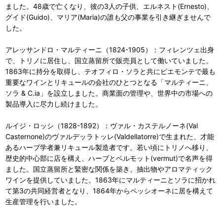
ました。48歳で亡くなり、彼の3人の子供、エルネスト(Ernesto)、
グイド(Guido)、マリア(Maria)の誰も父の事業を引き継ぎませんで
した。
アレッサンドロ・マルティーニ（1824-1905）：フィレンツェ出身
で、トリノに居住し、国立蒸留所で販売員として働いていました。
1863年に持分を取得し、テオフィロ・ソラと共にピエモンテで最も
重要なワインとリキュールの会社のひとつとなる「マルティーニ、
ソラ & C.ia」を設立しました。商業面の管理や、世界中の市場への
製品導入に尽力し続けました。
ルイジ・ロッシ（1828-1892）：ヴァル・カステルノーネ(Val
Casternone)のヴァルデッラトッレ(Valdellatorre)で生まれた、才能
あるハーブ学者兼リキュール製造者です。若い頃にトリノへ移り、
歴史的中心部に店を構え、ハーブとベルモット(vermut)で名声を得
ました。国立蒸留所と緊密な関係を築き、抽出物やアロマティック
ワインを提供していました。1863年にマルティーニとソラに招かれ
て第3の共同経営者となり、1864年からペッシオーネに居を構えて
生産管理を行いました。