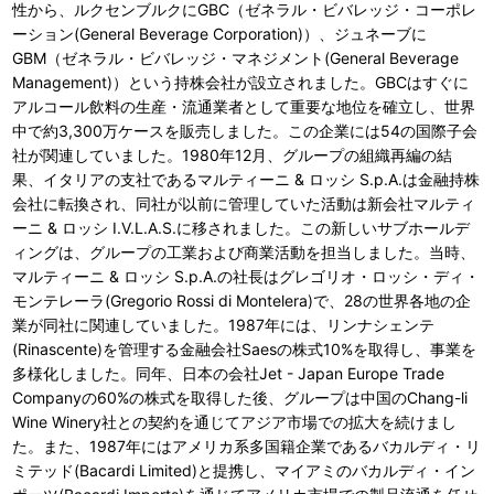
性から、ルクセンブルクにGBC（ゼネラル・ビバレッジ・コーポレ
ーション(General Beverage Corporation)）、ジュネーブに
GBM（ゼネラル・ビバレッジ・マネジメント(General Beverage
Management)）という持株会社が設立されました。GBCはすぐに
アルコール飲料の生産・流通業者として重要な地位を確立し、世界
中で約3,300万ケースを販売しました。この企業には54の国際子会
社が関連していました。1980年12月、グループの組織再編の結
果、イタリアの支社であるマルティーニ & ロッシ S.p.A.は金融持株
会社に転換され、同社が以前に管理していた活動は新会社マルティ
ーニ & ロッシ I.V.L.A.S.に移されました。この新しいサブホールデ
ィングは、グループの工業および商業活動を担当しました。当時、
マルティーニ & ロッシ S.p.A.の社長はグレゴリオ・ロッシ・ディ・
モンテレーラ(Gregorio Rossi di Montelera)で、28の世界各地の企
業が同社に関連していました。1987年には、リンナシェンテ
(Rinascente)を管理する金融会社Saesの株式10%を取得し、事業を
多様化しました。同年、日本の会社Jet - Japan Europe Trade
Companyの60%の株式を取得した後、グループは中国のChang-li
Wine Winery社との契約を通じてアジア市場での拡大を続けまし
た。また、1987年にはアメリカ系多国籍企業であるバカルディ・リ
ミテッド(Bacardi Limited)と提携し、マイアミのバカルディ・イン