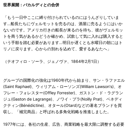
世界展開：バカルディとの合併
「もう一日中ここに縛り付けられているのにはうんざりしていま
す…船長たちにヴェルモットを売るのは、酒屋に売るようにはいか
ないのです。アメリカ行きの船長が来るのを待ち、彼がヴェルモッ
トを商う気があるかどうか確かめ、試飲して気に入れば購入すると
いう手順を踏む必要があります…明日か遅くとも水曜日の朝にはト
リノに戻ります。心からの別れを込めて、愛するあなたへ」
（テオフィロ・ソーラ、ジェノヴァ、1864年2月1日）
グループの国際化の強化は1960年代から始まり、サン・ラファエル
(Saint Raphael)、ウィリアム・ローソンズ(William Lawson's)、オ
フレー・フォレスター(Offley Forrester)、ガストン・ド・ラグラン
ジュ(Gaston de Lagrange)、ノワイ・プラ(Noilly Prat)、ベネディ
クティン(Bénédictine)、オタール(Otard)などの著名ブランドを買
収し、「補完商品」と呼ばれる多角化戦略を推進しました。
1977年には、各社の生産、広告、商業戦略を最大限に調整する必要