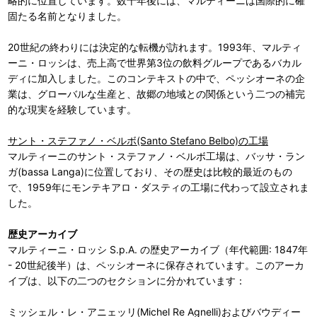
略的に位置しています。数十年後には、マルティーニは国際的に確
固たる名前となりました。
20世紀の終わりには決定的な転機が訪れます。1993年、マルティ
ーニ・ロッシは、売上高で世界第3位の飲料グループであるバカル
ディに加入しました。このコンテキストの中で、ペッシオーネの企
業は、グローバルな生産と、故郷の地域との関係という二つの補完
的な現実を経験しています。
サント・ステファノ・ベルボ(Santo Stefano Belbo)の工場
マルティーニのサント・ステファノ・ベルボ工場は、バッサ・ラン
ガ(bassa Langa)に位置しており、その歴史は比較的最近のもの
で、1959年にモンテキアロ・ダスティの工場に代わって設立されま
した。
歴史アーカイブ
マルティーニ・ロッシ S.p.A. の歴史アーカイブ（年代範囲: 1847年
- 20世紀後半）は、ペッシオーネに保存されています。このアーカ
イブは、以下の二つのセクションに分かれています：
ミッシェル・レ・アニェッリ(Michel Re Agnelli)およびバウディー