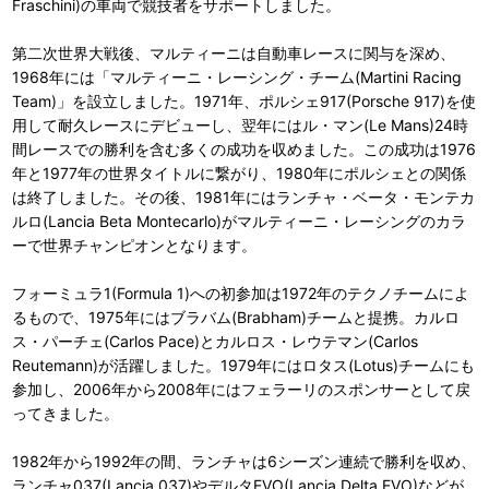
Fraschini)の車両で競技者をサポートしました。
第二次世界大戦後、マルティーニは自動車レースに関与を深め、
1968年には「マルティーニ・レーシング・チーム(Martini Racing
Team)」を設立しました。1971年、ポルシェ917(Porsche 917)を使
用して耐久レースにデビューし、翌年にはル・マン(Le Mans)24時
間レースでの勝利を含む多くの成功を収めました。この成功は1976
年と1977年の世界タイトルに繋がり、1980年にポルシェとの関係
は終了しました。その後、1981年にはランチャ・ベータ・モンテカ
ルロ(Lancia Beta Montecarlo)がマルティーニ・レーシングのカラ
ーで世界チャンピオンとなります。
フォーミュラ1(Formula 1)への初参加は1972年のテクノチームによ
るもので、1975年にはブラバム(Brabham)チームと提携。カルロ
ス・パーチェ(Carlos Pace)とカルロス・レウテマン(Carlos
Reutemann)が活躍しました。1979年にはロタス(Lotus)チームにも
参加し、2006年から2008年にはフェラーリのスポンサーとして戻
ってきました。
1982年から1992年の間、ランチャは6シーズン連続で勝利を収め、
ランチャ037(Lancia 037)やデルタEVO(Lancia Delta EVO)などが