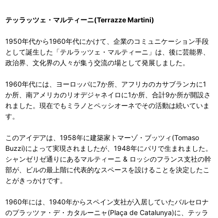
テッラッツェ・マルティーニ(Terrazze Martini)
1950年代から1960年代にかけて、企業のコミュニケーション手段
として誕生した「テルラッツェ・マルティーニ」は、後に芸能界、
政治界、文化界の人々が集う交流の場として発展しました。
1960年代には、ヨーロッパに7か所、アフリカのカサブランカに1
か所、南アメリカのリオデジャネイロに1か所、合計9か所が開設さ
れました。現在でもミラノとペッシオーネでその活動は続いていま
す。
このアイデアは、1958年に建築家トマーゾ・ブッツィ(Tomaso
Buzzi)によって実現されましたが、1948年にパリで生まれました。
シャンゼリゼ通りにあるマルティーニ & ロッシのフランス支社の幹
部が、ビルの最上階に代表的なスペースを設けることを決定したこ
とがきっかけです。
1960年には、1940年からスペイン支社が入居していたバルセロナ
のプラッツァ・デ・カタルーニャ(Plaça de Catalunya)に、テッラ