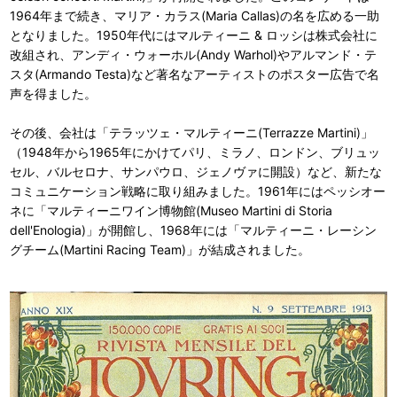
1964年まで続き、マリア・カラス(Maria Callas)の名を広める一助
となりました。1950年代にはマルティーニ & ロッシは株式会社に
改組され、アンディ・ウォーホル(Andy Warhol)やアルマンド・テ
スタ(Armando Testa)など著名なアーティストのポスター広告で名
声を得ました。
その後、会社は「テラッツェ・マルティーニ(Terrazze Martini)」
（1948年から1965年にかけてパリ、ミラノ、ロンドン、ブリュッ
セル、バルセロナ、サンパウロ、ジェノヴァに開設）など、新たな
コミュニケーション戦略に取り組みました。1961年にはペッシオー
ネに「マルティーニワイン博物館(Museo Martini di Storia
dell'Enologia)」が開館し、1968年には「マルティーニ・レーシン
グチーム(Martini Racing Team)」が結成されました。