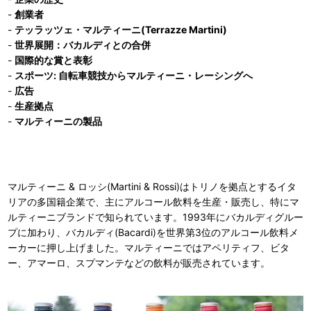
-
創業者
-
テッラッツェ・マルティーニ(Terrazze Martini)
-
世界展開：バカルディとの合併
-
国際的な賞と表彰
-
スポーツ: 自転車競技からマルティーニ・レーシングへ
-
広告
-
生産拠点
-
マルティーニの製品
マルティーニ & ロッシ(Martini & Rossi)はトリノを拠点とするイタ
リアの多国籍企業で、主にアルコール飲料を生産・販売し、特にマ
ルティーニブランドで知られています。1993年にバカルディグルー
プに加わり、バカルディ(Bacardi)を世界第3位のアルコール飲料メ
ーカーに押し上げました。マルティーニではアペリティフ、ビタ
ー、アマーロ、スプマンテなどの飲料が販売されています。