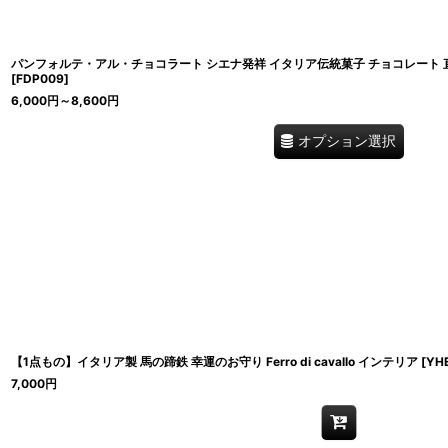
パンフォルテ・アル・チョコラート シエナ発祥 イタリア伝統菓子 チョコレート 直輸入 Anti
[
FDP009
]
6,000
円
～8,600
円
オプション選択
【1点もの】イタリア製 馬の蹄鉄 幸運のお守り Ferro di cavallo インテリア
[
YH
7,000
円