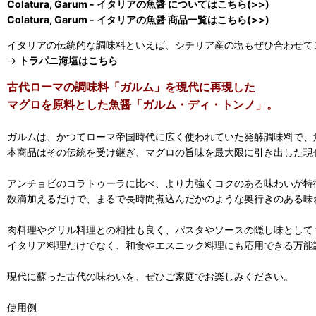
Colatura, Garum - イタリアの魚醤 についてはこちら(>>)
Colatura, Garum - イタリアの魚醤 商品一覧はこちら(>>)
イタリアの伝統的な調味料といえば、シチリア産の塩もぜひ合わせて
→
トラパニ海塩はこちら
古代ローマの調味料「ガルム」を現代に再現した
マグロを原料とした魚醤「ガルム・ディ・トンノ」。
ガルムは、かつてローマ帝国時代に広く使われていた発酵調味料で、
本商品はその伝統を受け継ぎ、マグロの旨味を最大限に引き出した現
アンチョビのコラトゥーラに比べ、より力強くコクのある味わいが特
数滴加えるだけで、まるで長時間煮込んだかのような奥行きのある味
肉料理やグリル料理との相性も良く、パスタやソースの隠し味として
イタリア料理だけでなく、和食やエスニック料理にも応用できる万能
現代に蘇った古代の味わいを、ぜひご家庭でお楽しみください。
使用例