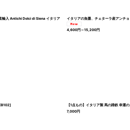
chi Dolci di Siena イタリア
イタリアの魚醤、チェターラ産アンチョビのコラトゥー
4,600
円
～15,200
円
EB102
]
【1点もの】イタリア製 馬の蹄鉄 幸運のお守り 
7,000
円