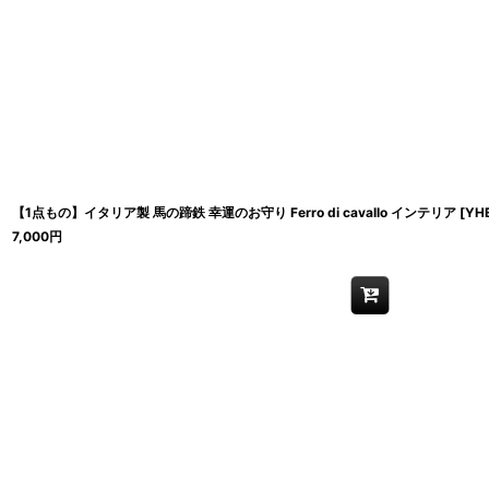
【1点もの】イタリア製 馬の蹄鉄 幸運のお守り Ferro di cavallo インテリア
[
YH
7,000
円