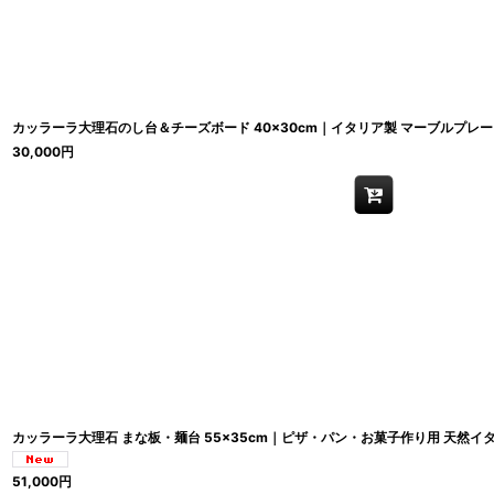
カッラーラ大理石のし台＆チーズボード 40×30cm｜イタリア製 マーブルプレー
30,000
円
カッラーラ大理石 まな板・麺台 55×35cm｜ピザ・パン・お菓子作り用 天然イ
51,000
円