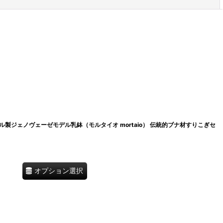
閉じる
製ジェノヴェーゼモデル乳鉢（モルタイオ mortaio） 伝統的ブナ材すりこぎセ
オプション選択