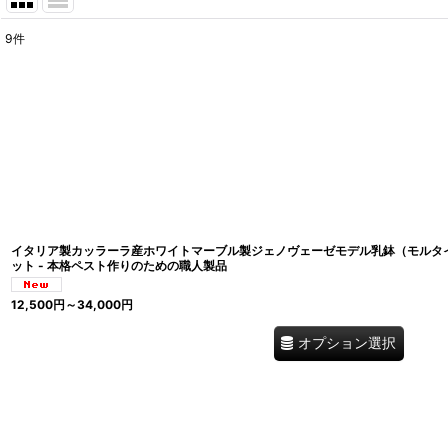
9
件
表示数
:
在庫あり
並び順
:
イタリア製カッラーラ産ホワイトマーブル製ジェノヴェーゼモデル乳鉢（モルタイオ 
ット - 本格ペスト作りのための職人製品
12,500
円
～34,000
円
オプション選択