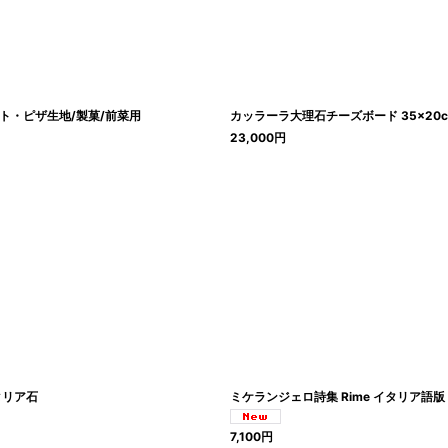
ト・ピザ生地/製菓/前菜用
カッラーラ大理石チーズボード 35×2
23,000
円
タリア石
ミケランジェロ詩集 Rime イタリア語
7,100
円