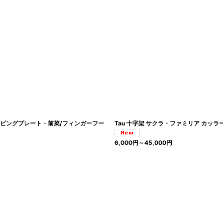
サービングプレート・前菜/フィンガーフー
Tau 十字架 サクラ・ファミリア カッ
6,000
円
～45,000
円