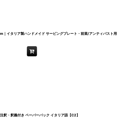
0cm｜イタリア製ハンドメイド サービングプレート・前菜/アンティパスト用
版 注釈・釈義付き ペーパーバック イタリア語【C2】