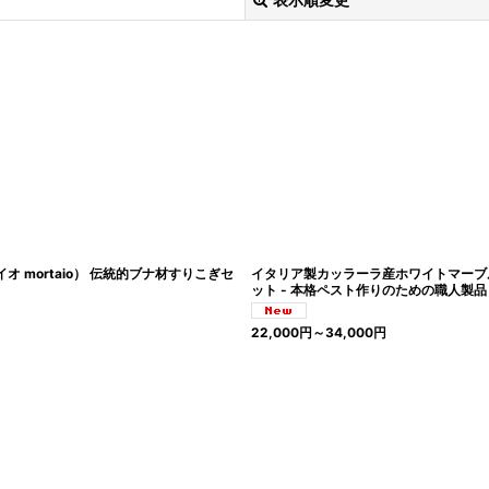
絞り込む
mortaio） 伝統的ブナ材すりこぎセ
イタリア製カッラーラ産ホワイトマーブル
ット - 本格ペスト作りのための職人製品
22,000
円
～34,000
円