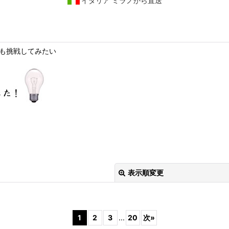
イタリア ミラノから直送
表示順変更
1
2
3
...
20
次
»