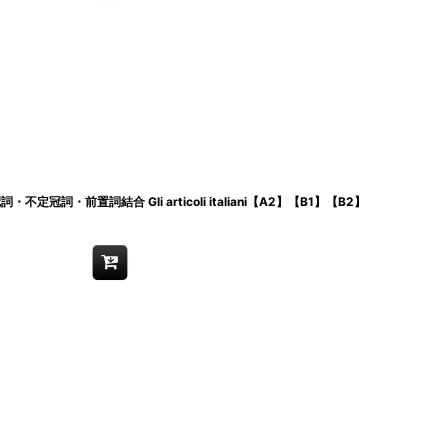
詞・前置詞結合 Gli articoli italiani【A2】【B1】【B2】