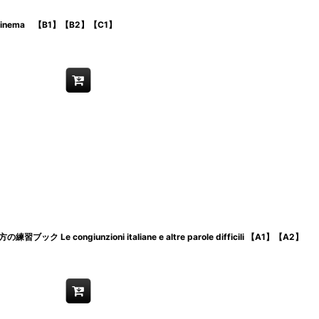
l cinema 【B1】【B2】【C1】
 congiunzioni italiane e altre parole difficili 【A1】【A2】