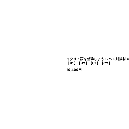
イタリア語を勉強しよう レベル別教材 Qua
【B1】【B2】【C1】【C2】
10,400
円