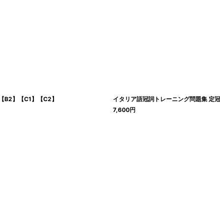
1】【B2】【C1】【C2】
イタリア語冠詞トレーニング問題集 定冠詞・不定冠
7,600
円