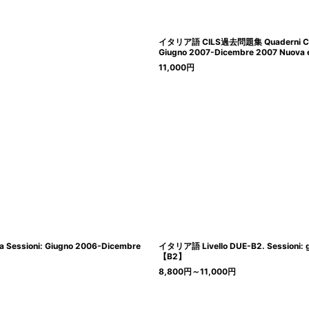
イタリア語 CILS過去問題集 Quaderni CILS Li
Giugno 2007-Dicembre 2007 Nuov
11,000
円
a Sessioni: Giugno 2006-Dicembre
イタリア語 Livello DUE-B2. Sessioni: 
【B2】
8,800
円
～11,000
円