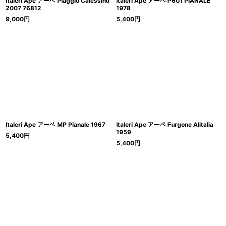
Italeri Ape アーペ Piaggio Calessino
Italeri Ape アーペ P601 PIANALE
2007 76812
1978
9,000
円
5,400
円
Italeri Ape アーペ MP Pianale 1967
Italeri Ape アーペ Furgone Alitalia
1959
5,400
円
5,400
円