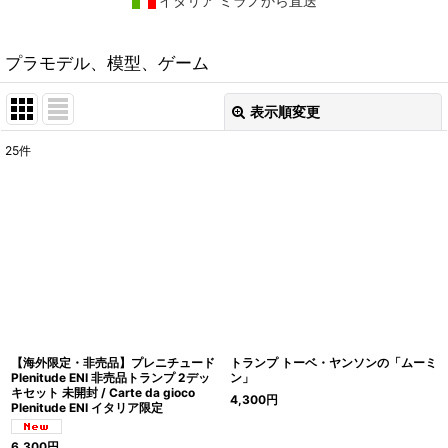
イタリア ミラノから直送
プラモデル、模型、ゲーム
表示順変更
閉じる
25
件
表示数
:
在庫あり
並び順
:
絞り込む
【海外限定・非売品】プレニチュード
トランプ トーベ・ヤンソンの「ムーミ
Plenitude ENI 非売品トランプ 2デッ
ン」
キセット 未開封 / Carte da gioco
4,300
円
Plenitude ENI イタリア限定
6,300
円