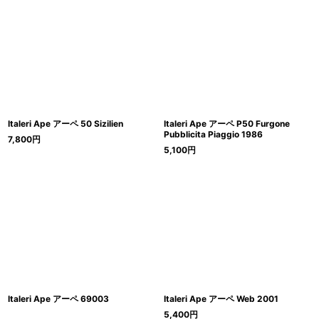
Italeri Ape アーペ 50 Sizilien
Italeri Ape アーペ P50 Furgone
Pubblicita Piaggio 1986
7,800
円
5,100
円
Italeri Ape アーペ 69003
Italeri Ape アーペ Web 2001
5,400
円