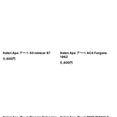
Italeri Ape アーペ 50 minicar 87
Italeri Ape アーペ AC4 Furgone
1962
5,400
円
5,400
円