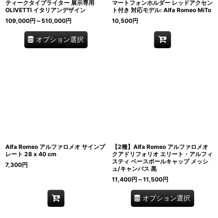
ティークタイプライター 展示専用
マートフォンホルダー レッドアクセン
OLIVETTI イタリアンデザイン
ト付き 対応モデル: Alfa Romeo MiTo
109,000
円
～510,000
円
10,500
円
オプション選択
Alfa Romeo アルファロメオ サインプ
【2種】Alfa Romeo アルファロメオ
レート 28 x 40 cm
クアドリフォリオ エリート・アルフィ
スティ ベースボールキャップ メッシ
7,300
円
ュ/キャンバス 黒
11,400
円
～11,500
円
オプション選択