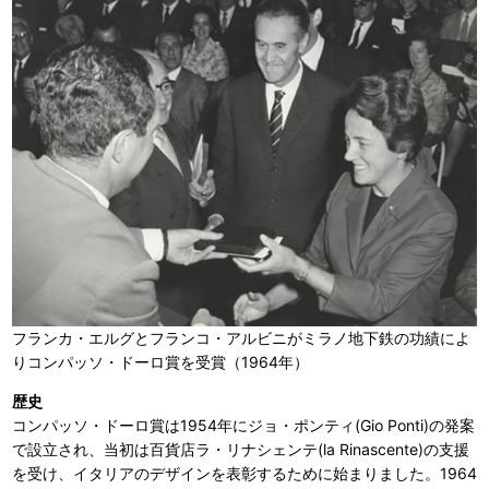
フランカ・エルグとフランコ・アルビニがミラノ地下鉄の功績によ
りコンパッソ・ドーロ賞を受賞（1964年）
歴史
コンパッソ・ドーロ賞は1954年にジョ・ポンティ(Gio Ponti)の発案
で設立され、当初は百貨店ラ・リナシェンテ(la Rinascente)の支援
を受け、イタリアのデザインを表彰するために始まりました。1964