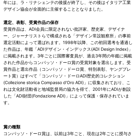
年には、ラ・リナシェンテの後援が終了し、その後はイタリア工業
デザイン協会が全面的に主催することとなりました。
選定、表彰、受賞作品の保存
受賞作品は、ADI会員に限定されない批評家、歴史家、デザイナ
ー、ジャーナリストらで構成される「デザイン常設観察所」の事前
選定活動によって選ばれます。1998年以降、この初回選考を通過し
た作品は、年鑑「ADIデザイン・インデックス(ADI Design Index)」
に掲載されます。3年ごとに国際審査員が、過去3年間の年鑑に掲載
された作品からコンパッソ・ドーロ賞の受賞対象を選出します。受
賞作品と選出作品（コンパッソ・ドーロ賞、特別表彰、ヤングプレ
ート賞）はすべて「コンパッソ・ドーロADI歴史的コレクション
(Collezione storica Compasso d'Oro ADI)」に収集されており、こ
れは文化財活動省と地域監督局の協力を得て、2001年にADIが創設
した「ADI財団(Fondazione ADI)」によって保護・保存されていま
す。
賞の種類
コンパッソ・ドーロ賞は、以前は3年ごと、現在は2年ごとに授与さ