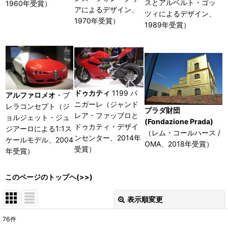
スとアルベルト・ゴッ
1960年受賞）
アによるデザイン、
ツィによるデザイン、
1970年受賞）
1989年受賞）
ドゥカティ
1199 パ
アルファロメオ
・ブ
ニガーレ（ジャンド
レラコンセプト（ジ
プラダ財団
レア・ファッブロと
ョルジェット・ジュ
(Fondazione Prada)
ドゥカティ・デザイ
ジアーロによる1:1ス
（レム・コールハース /
ンセンター、2014年
ケールモデル、2004
OMA、2018年受賞）
受賞）
年受賞）
このページのトップヘ(>>)
表示順変更
閉じる
76
件