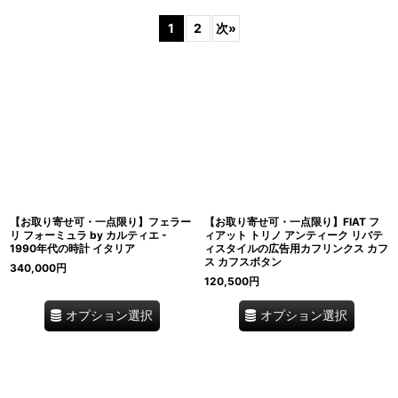
表示数
:
1
2
次
»
在庫あり
並び順
:
絞り込む
【お取り寄せ可・一点限り】フェラー
【お取り寄せ可・一点限り】FIAT フ
リ フォーミュラ by カルティエ -
ィアット トリノ アンティーク リバテ
1990年代の時計 イタリア
ィスタイルの広告用カフリンクス カフ
ス カフスボタン
340,000
円
120,500
円
オプション選択
オプション選択