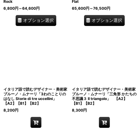
Rock
Flat
6,800
円
～64,600
円
65,600
円
～76,500
円
オプション選択
オプション選択
イタリア語で読むデザイナー・美術家
イタリア語で読むデザイナー・美術家
ブルーノ・ムナーリ「3わのことりの
ブルーノ・ムナーリ「三角形 かたちの
はなし Storie di tre uccellini」
不思議３ Il triangolo」 【A2】
【A2】【B1】【B2】
【B1】【B2】
8,200
円
8,300
円