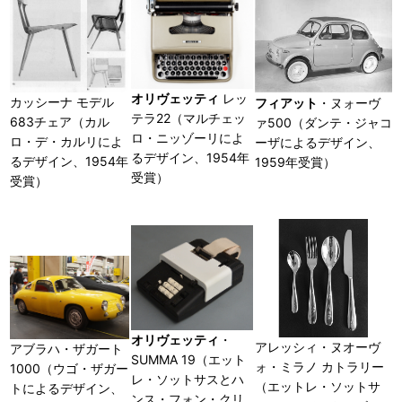
オリヴェッティ
レッ
カッシーナ モデル
フィアット
・ヌォーヴ
テラ22（マルチェッ
683チェア（カル
ァ500（ダンテ・ジャコ
ロ・ニッゾーリによ
ロ・デ・カルリによ
ーザによるデザイン、
るデザイン、1954年
るデザイン、1954年
1959年受賞）
受賞）
受賞）
オリヴェッティ
・
アレッシィ・ヌオーヴ
アブラハ・ザガート
SUMMA 19（エット
ォ・ミラノ カトラリー
1000（ウゴ・ザガー
レ・ソットサスとハ
（エットレ・ソットサ
トによるデザイン、
ンス・フォン・クリ