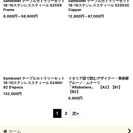
Sambonet テーブルカトラリーセット
Sambonet テーブルカトラリーセット
18-10ステンレススティール 52559
18-10ステンレススティール 52553C
Frame
Copper
6,000
円
～58,600
円
12,800
円
～87,000
円
Sambonet テーブルカトラリーセット
イタリア語で読むデザイナー・美術家
18-10ステンレススティール 52460-
ブルーノ・ムナーリ
82 D'epoca
「Alfabetiere」 【A2】【B1】
【B2】
132,000
円
6,900
円
1
2
次
»
ホーム