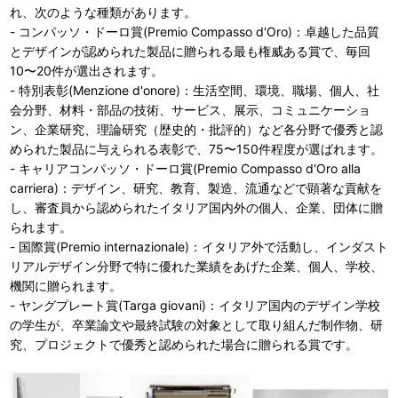
れ、次のような種類があります。
- コンパッソ・ドーロ賞(Premio Compasso d'Oro)：卓越した品質
とデザインが認められた製品に贈られる最も権威ある賞で、毎回
10〜20件が選出されます。
- 特別表彰(Menzione d'onore)：生活空間、環境、職場、個人、社
会分野、材料・部品の技術、サービス、展示、コミュニケーショ
ン、企業研究、理論研究（歴史的・批評的）など各分野で優秀と認
められた製品に与えられる表彰で、75〜150件程度が選ばれます。
- キャリアコンパッソ・ドーロ賞(Premio Compasso d'Oro alla
carriera)：デザイン、研究、教育、製造、流通などで顕著な貢献を
し、審査員から認められたイタリア国内外の個人、企業、団体に贈
られます。
- 国際賞(Premio internazionale)：イタリア外で活動し、インダスト
リアルデザイン分野で特に優れた業績をあげた企業、個人、学校、
機関に贈られます。
- ヤングプレート賞(Targa giovani)：イタリア国内のデザイン学校
の学生が、卒業論文や最終試験の対象として取り組んだ制作物、研
究、プロジェクトで優秀と認められた場合に贈られる賞です。