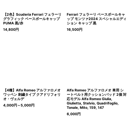
【2色】Scuderia Ferrari フェラーリ
Ferrari フェラーリ ベースボールキャ
グラフィック ベースボールキャップ
ップ モンツァ2024 スペシャルエディ
PUMA 黒/赤
ション キャップ 黒
14,800
円
16,500
円
【4種】Alfa Romeo アルファロメオ
Alfa Romeo アルファロメオ 車用 シ
ワッペン 刺繍タイプ クアドリフォリ
ートベルト用クッションパッド 2個 対
オ・ヴェルデ
応モデル Alfa Romeo Giulia,
Giulietta, Stelvio, Quadrifoglio,
4,000
円
～5,000
円
Tonale, Mito, 159, 147
6,000
円