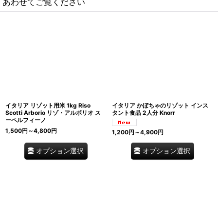
あわせてご覧ください
イタリア リゾット用米 1kg Riso
イタリア かぼちゃのリゾット インス
Scotti Arborio リゾ・アルボリオ ス
タント食品 2人分 Knorr
ーペルフィーノ
1,500
円
～4,800
円
1,200
円
～4,900
円
オプション選択
オプション選択