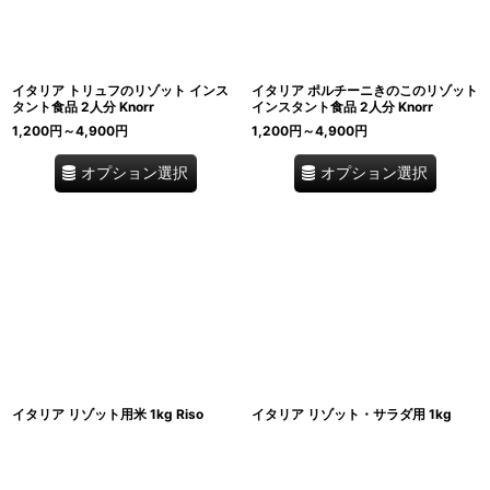
イタリア トリュフのリゾット インス
イタリア ポルチーニきのこのリゾット
タント食品 2人分 Knorr
インスタント食品 2人分 Knorr
1,200
円
～4,900
円
1,200
円
～4,900
円
オプション選択
オプション選択
イタリア リゾット用米 1kg Riso
イタリア リゾット・サラダ用 1kg
Scotti Carnaroli リゾ・カルナローリ
Riso Scotti リゾ・オーロ・クラッシ
スーペルフィーノ
コ パーボイルド米
1,500
円
～4,800
円
2,300
円
～7,200
円