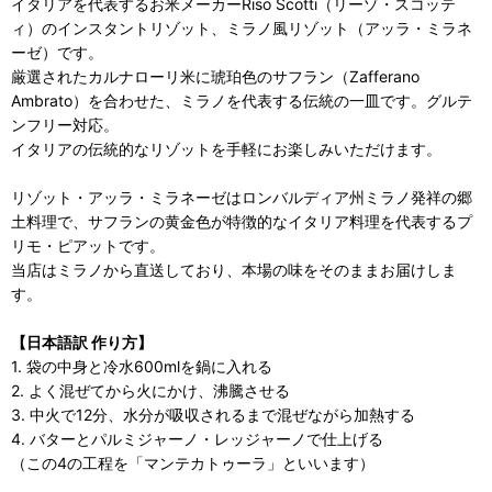
イタリアを代表するお米メーカーRiso Scotti（リーゾ・スコッテ
ィ）のインスタントリゾット、ミラノ風リゾット（アッラ・ミラネ
ーゼ）です。
厳選されたカルナローリ米に琥珀色のサフラン（Zafferano
Ambrato）を合わせた、ミラノを代表する伝統の一皿です。グルテ
ンフリー対応。
イタリアの伝統的なリゾットを手軽にお楽しみいただけます。
リゾット・アッラ・ミラネーゼはロンバルディア州ミラノ発祥の郷
土料理で、サフランの黄金色が特徴的なイタリア料理を代表するプ
リモ・ピアットです。
当店はミラノから直送しており、本場の味をそのままお届けしま
す。
【日本語訳 作り方】
1. 袋の中身と冷水600mlを鍋に入れる
2. よく混ぜてから火にかけ、沸騰させる
3. 中火で12分、水分が吸収されるまで混ぜながら加熱する
4. バターとパルミジャーノ・レッジャーノで仕上げる
（この4の工程を「マンテカトゥーラ」といいます）