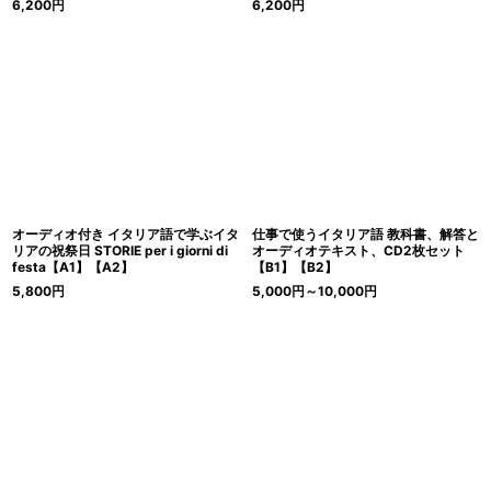
6,200
円
6,200
円
オーディオ付き イタリア語で学ぶイタ
仕事で使うイタリア語 教科書、解答と
リアの祝祭日 STORIE per i giorni di
オーディオテキスト、CD2枚セット
festa【A1】【A2】
【B1】【B2】
5,800
円
5,000
円
～10,000
円