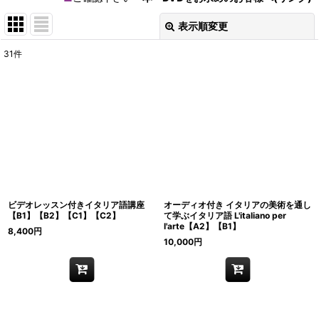
表示順変更
閉じる
31
件
表示数
:
在庫あり
並び順
:
絞り込む
ビデオレッスン付きイタリア語講座
オーディオ付き イタリアの美術を通し
【B1】【B2】【C1】【C2】
て学ぶイタリア語 L'italiano per
l'arte【A2】【B1】
8,400
円
10,000
円