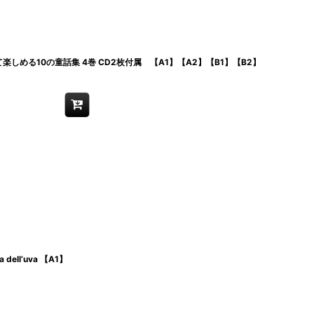
しめる10の童話集 4巻 CD2枚付属 【A1】【A2】【B1】【B2】
ell’uva 【A1】