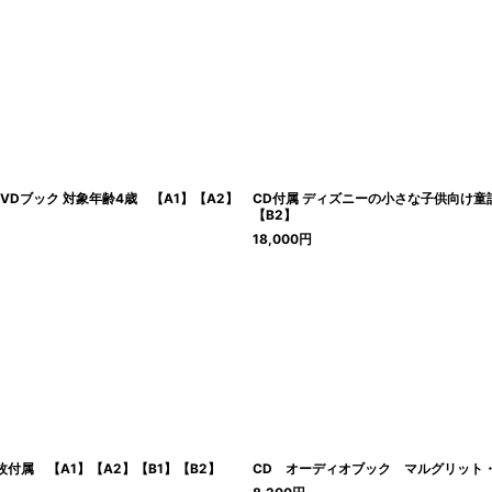
Dブック 対象年齢4歳 【A1】【A2】
CD付属 ディズニーの小さな子供向け童
【B2】
18,000
円
枚付属 【A1】【A2】【B1】【B2】
CD オーディオブック マルグリット・