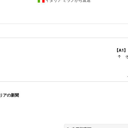
イタリア ミラノから直送
【A1】
↑ 
リアの新聞