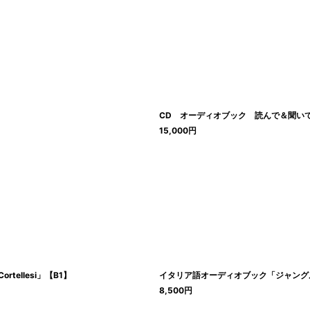
CD オーディオブック 読んで＆聞いて楽
15,000
円
rtellesi」【B1】
イタリア語オーディオブック「ジャングル・ブック Il l
8,500
円