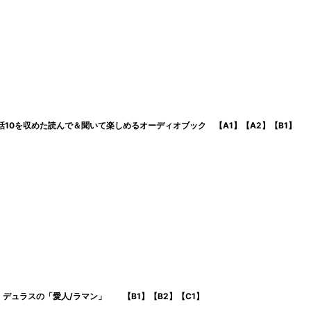
話10を収めた読んで＆聞いて楽しめるオーディオブック 【A1】【A2】【B1】
デュラスの「愛人/ラマン」 【B1】【B2】【C1】