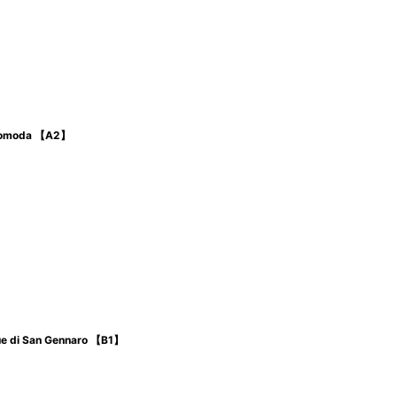
moda 【A2】
i San Gennaro 【B1】