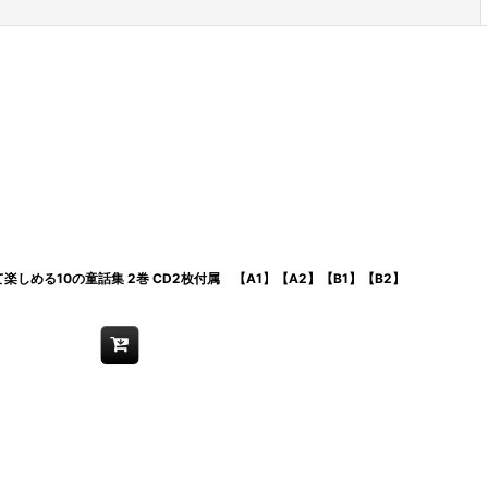
閉じる
しめる10の童話集 2巻 CD2枚付属 【A1】【A2】【B1】【B2】