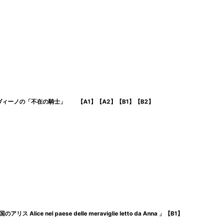
ィーノの「不在の騎士」 【A1】【A2】【B1】【B2】
ce nel paese delle meraviglie letto da Anna 」【B1】