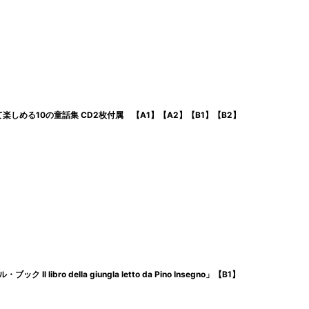
しめる10の童話集 CD2枚付属 【A1】【A2】【B1】【B2】
ibro della giungla letto da Pino Insegno」【B1】