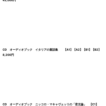
43,000
円
CD オーディオブック イタリアの童話集 【A1】【A2】【B1】【B2】
8,200
円
CD オーディオブック ニッコロ・マキャヴェッリの「君主論」 【C1】