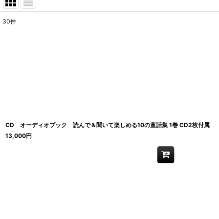
30
件
表示数
:
在庫あり
並び順
:
CD オーディオブック 読んで＆聞いて楽しめる10の童話集 1巻 CD2枚付属 【
13,000
円