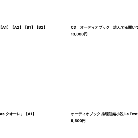
A1】【A2】【B1】【B2】
CD オーディオブック 読んで＆聞いて楽
13,000
円
e クオーレ」【A1】
オーディオブック 推理短編小説 La Festa d
5,500
円