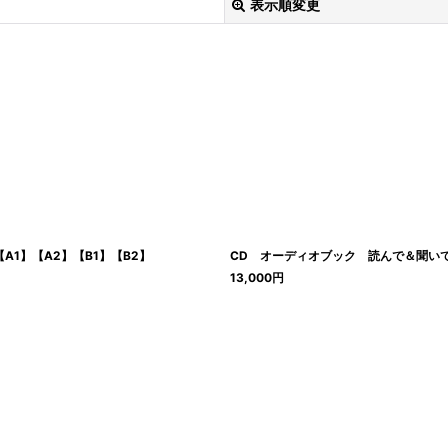
表示順変更
絞り込む
A1】【A2】【B1】【B2】
CD オーディオブック 読んで＆聞いて楽
13,000
円