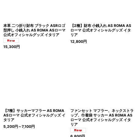
本革 二つ折り財布 ブラック ASRロゴ
【2種】財布 小銭入れ AS ROMA AS
型押し 小銭入れ AS ROMA ASローマ
ローマ 公式オフィシャルグッズ イタ
公式オフィシャルグッズ イタリア
リア
12,800
円
15,300
円
【7種】サッカーマフラー AS ROMA
ファンセット マフラー、ネックストラ
ASローマ 公式オフィシャルグッズ イ
ップ、巾着袋 サッカー AS ROMA AS
タリア
ローマ 公式オフィシャルグッズ イタ
リア
5,200
円
～7,100
円
6,800
円