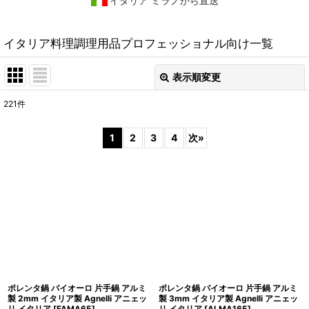
イタリア ミラノから直送
イタリア料理調理用品プロフェッショナル向け一覧
表示順変更
閉じる
221
件
表示数
:
1
2
3
4
次
»
在庫あり
並び順
:
絞り込む
ポレンタ鍋 パイオーロ 片手鍋 アルミ
ポレンタ鍋 パイオーロ 片手鍋 アルミ
製 2mm イタリア製 Agnelli アニェッ
製 3mm イタリア製 Agnelli アニェッ
リ イタリア
[
FAMA65
]
リ イタリア
[
ALMA165
]