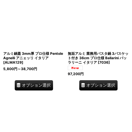
アルミ鍋蓋 3mm厚 プロ仕様 Pentole
無垢アルミ 業務用パスタ鍋 3バスケッ
Agnelli アニェッリ イタリア
ト付き 36cm プロ仕様 Ballarini バッ
[
ALMA129
]
ラリーニ イタリア
[
7036
]
5,800
円
～38,700
円
97,200
円
オプション選択
オプション選択