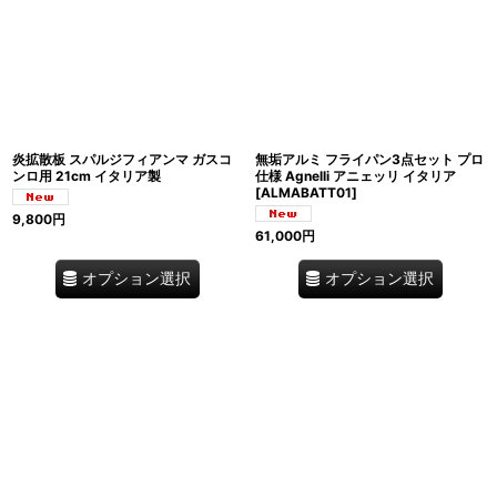
炎拡散板 スパルジフィアンマ ガスコ
無垢アルミ フライパン3点セット プロ
ンロ用 21cm イタリア製
仕様 Agnelli アニェッリ イタリア
[
ALMABATT01
]
9,800
円
61,000
円
オプション選択
オプション選択