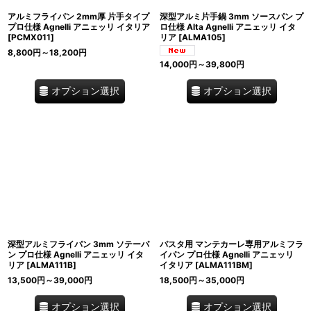
アルミフライパン 2mm厚 片手タイプ
深型アルミ片手鍋 3mm ソースパン プ
プロ仕様 Agnelli アニェッリ イタリア
ロ仕様 Alta Agnelli アニェッリ イタ
[
PCMX011
]
リア
[
ALMA105
]
8,800
円
～18,200
円
14,000
円
～39,800
円
オプション選択
オプション選択
深型アルミフライパン 3mm ソテーパ
パスタ用 マンテカーレ専用アルミフラ
ン プロ仕様 Agnelli アニェッリ イタ
イパン プロ仕様 Agnelli アニェッリ
リア
[
ALMA111B
]
イタリア
[
ALMA111BM
]
13,500
円
～39,000
円
18,500
円
～35,000
円
オプション選択
オプション選択