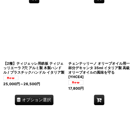
【2種】ティジェッレ用鉄板 ティジェ
チェンテッリーノ オリーブオイル用一
ッリエーラ 7穴 アルミ製 木製ハンド
杯分デキャンタ 35ml イタリア製 高級
ル / プラスチックハンドル イタリア製
オリーブオイルの風味を守る
[
YHCE4
]
25,000
円
～26,500
円
17,800
円
オプション選択