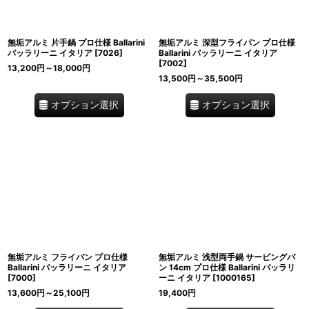
無垢アルミ 片手鍋 プロ仕様 Ballarini
無垢アルミ 深型フライパン プロ仕様
バッラリーニ イタリア
[
7026
]
Ballarini バッラリーニ イタリア
[
7002
]
13,200
円
～18,000
円
13,500
円
～35,500
円
オプション選択
オプション選択
無垢アルミ フライパン プロ仕様
無垢アルミ 浅型両手鍋 サービングパ
Ballarini バッラリーニ イタリア
ン 14cm プロ仕様 Ballarini バッラリ
[
7000
]
ーニ イタリア
[
1000165
]
13,600
円
～25,100
円
19,400
円