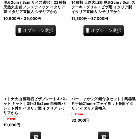
厚み2cm / 3cm サイズ選択｜22種類
14種類 天然火山岩 厚み2cm / 3cm ス
天然火山岩 ノンスティック イタリア
テーキ・グリル・ピザ用 イタリア製
製 イタリア直輸入 シチリアから
イタリア直輸入 シチリアから
10,500
円
～25,000
円
11,500
円
～37,000
円
オプション選択
オプション選択
エトナ火山 溶岩石ピザプレート＆パレ
バーニャカウダ 鍋付きセット｜陶器製
ット キット｜39×35x2cm 白樺製パ
片手鍋21cm＋フォイヨット6個 イタ
レット付き イタリア製 イタリア シチ
リア イタリア直輸入
リアから
32,000
円
19,000
円