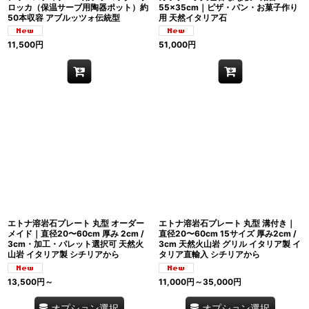
ロッカ（保温サーブ用陶器ポット）約
55×35cm｜ピザ・パン・お菓子作り
50本収容 アブルッツォ伝統型
用 天然イタリア石
11,500
円
51,000
円
エトナ溶岩石プレート 丸型 オーダー
エトナ溶岩石プレート 丸型 溝付き｜
メイド｜直径20〜60cm 厚み 2cm /
直径20〜60cm 15サイズ 厚み2cm /
3cm・加工・パレット選択可 天然火
3cm 天然火山岩 グリル イタリア製 イ
山岩 イタリア製 シチリアから
タリア直輸入 シチリアから
13,500
円
～
11,000
円
～35,000
円
オプション選択
オプション選択