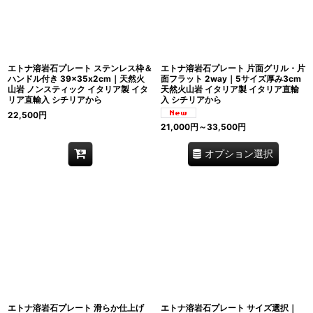
エトナ溶岩石プレート ステンレス枠＆
エトナ溶岩石プレート 片面グリル・片
ハンドル付き 39×35x2cm｜天然火
面フラット 2way｜5サイズ厚み3cm
山岩 ノンスティック イタリア製 イタ
天然火山岩 イタリア製 イタリア直輸
リア直輸入 シチリアから
入 シチリアから
22,500
円
21,000
円
～33,500
円
オプション選択
エトナ溶岩石プレート 滑らか仕上げ
エトナ溶岩石プレート サイズ選択｜