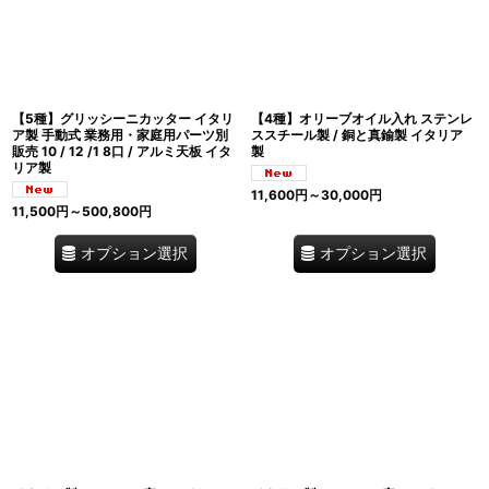
【5種】グリッシーニカッター イタリ
【4種】オリーブオイル入れ ステンレ
ア製 手動式 業務用・家庭用パーツ別
ススチール製 / 銅と真鍮製 イタリア
販売 10 / 12 /1 8口 / アルミ天板 イタ
製
リア製
11,600
円
～30,000
円
11,500
円
～500,800
円
オプション選択
オプション選択