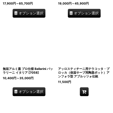
17,900
円
～65,700
円
19,000
円
～45,900
円
オプション選択
オプション選択
無垢アルミ蓋 プロ仕様 Ballarini バッ
アッロスティチーニ用テラコッタ・ブ
ラリーニ イタリア
[
7058
]
ロッカ（保温サーブ用陶器ポット）ア
ンフォラ型 アブルッツォ伝統
10,400
円
～35,000
円
11,500
円
オプション選択