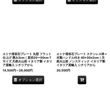
エトナ溶岩石プレート 丸型 フラット
エトナ溶岩石プレート ステンレス枠＋
仕上げ 厚み3cm｜直径20〜50cm 7
木製ハンドル付き 40×30x2cm｜天
サイズ 天然火山岩 イタリア製 イタリ
然火山岩 ノンスティック イタリア製
ア直輸入 シチリアから
イタリア直輸入 シチリアから
14,500
円
～26,000
円
30,500
円
オプション選択