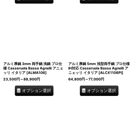
アルミ厚鍋 3mm 両手鍋 浅鍋 プロ仕
アルミ厚鍋 5mm 浅型両手鍋 プロ仕様
様 Casseruola Bassa Agnelli アニェ
IH対応 Casseruola Bassa Agnelli ア
ッリ イタリア
[
ALMA106
]
ニェッリ イタリア
[
ALCX1106PI
]
23,500
円
～88,900
円
64,800
円
～77,000
円
オプション選択
オプション選択