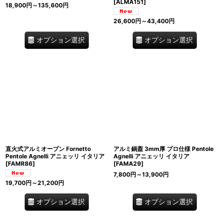
[
ALMA151
]
18,900
円
～135,600
円
26,600
円
～43,400
円
オプション選択
オプション選択
直火式アルミオーブン Fornetto
アルミ鍋蓋 3mm厚 プロ仕様 Pentole
Pentole Agnelli アニェッリ イタリア
Agnelli アニェッリ イタリア
[
FAMR86
]
[
FAMA29
]
7,800
円
～13,900
円
19,700
円
～21,200
円
オプション選択
オプション選択