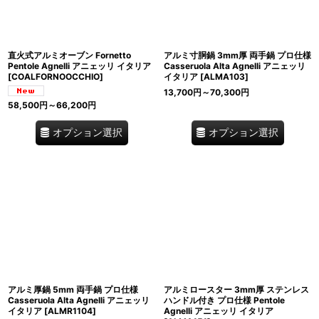
直火式アルミオーブン Fornetto
アルミ寸胴鍋 3mm厚 両手鍋 プロ仕様
Pentole Agnelli アニェッリ イタリア
Casseruola Alta Agnelli アニェッリ
[
COALFORNOOCCHIO
]
イタリア
[
ALMA103
]
13,700
円
～70,300
円
58,500
円
～66,200
円
オプション選択
オプション選択
アルミ厚鍋 5mm 両手鍋 プロ仕様
アルミロースター 3mm厚 ステンレス
Casseruola Alta Agnelli アニェッリ
ハンドル付き プロ仕様 Pentole
イタリア
[
ALMR1104
]
Agnelli アニェッリ イタリア