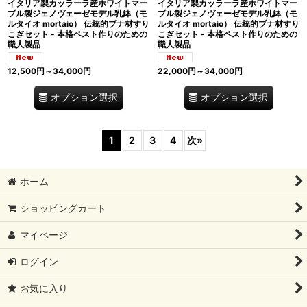
イタリア製カッラーラ産ホワイトマー
イタリア製カッラーラ産ホワイトマー
ブル製ジェノヴェーゼモデル乳鉢（モ
ブル製ジェノヴェーゼモデル乳鉢（モ
ルタイオ mortaio） 伝統的ブナ材すり
ルタイオ mortaio） 伝統的ブナ材すり
こぎセット - 本格ペスト作りのための
こぎセット - 本格ペスト作りのための
職人製品
職人製品
12,500
円
～34,000
円
22,000
円
～34,000
円
オプション選択
オプション選択
1
2
3
4
次
»
ホーム
ショッピングカート
マイページ
ログイン
お気に入り