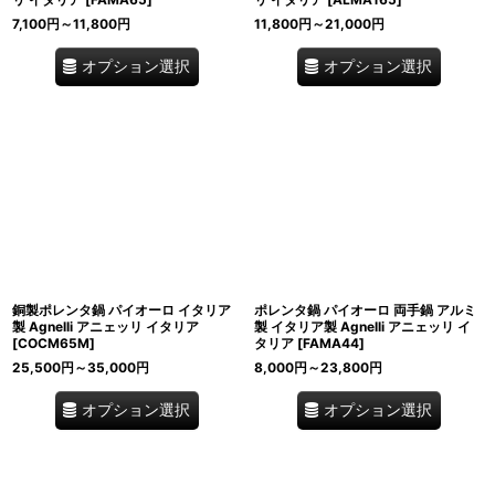
7,100
円
～11,800
円
11,800
円
～21,000
円
オプション選択
オプション選択
銅製ポレンタ鍋 パイオーロ イタリア
ポレンタ鍋 パイオーロ 両手鍋 アルミ
製 Agnelli アニェッリ イタリア
製 イタリア製 Agnelli アニェッリ イ
[
COCM65M
]
タリア
[
FAMA44
]
25,500
円
～35,000
円
8,000
円
～23,800
円
オプション選択
オプション選択