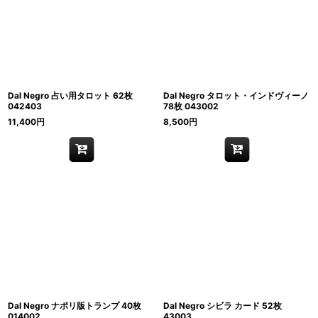
並び順
:
絞り込む
Dal Negro 占い用タロット 62枚
Dal Negro タロット・インドヴィーノ
042403
78枚 043002
11,400
円
8,500
円
Dal Negro ナポリ版トランプ 40枚
Dal Negro シビラ カード 52枚
014002
43003