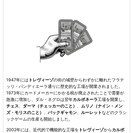
1947年には
トレヴィーゾ
の街の城壁からわずかに離れたフラテ
ッリ・バンディエーラ通りに歴史的な工場が開業されました。
1973年にカードメーカーにかかる税が廃止されたことで需要が
急激に増加し、ダル・ネグロは翌年
カルボネーラ
工場を開業し、
チェス
、
ダーマ（チェッカーのこと）
、
ムリノ（ナイン・メン
ズ・モリスのこと）
、
バックギャモン
、
ルーレット
などのクラシ
ックゲームの生産も開始しました。
2002年には、近代的で機能的な工場を
トレヴィーゾ
から
カルボ