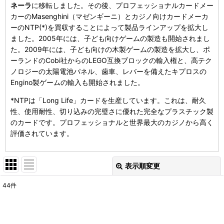
ネーラ
に移転しました。その後、プロフェッショナルカードメー
カーのMasenghini（マゼンギーニ）とカジノ向けカードメーカ
ーのNTP(*)を買収することによって製品ラインアップを拡大し
ました。2005年には、子ども向けゲームの製造も開始されまし
た。2009年には、子ども向けの木製ゲームの製造を拡大し、ポ
ーランドのCobi社からのLEGO互換ブロックの輸入権と、高テク
ノロジーの太陽電池パネル、歯車、レバーを備えたキプロスの
Engino製ゲームの輸入も開始されました。
*NTPは「Long Life」カードを生産しています。これは、耐久
性、使用耐性、切り込みの完璧さに優れた完全なプラスチック製
のカードです。プロフェッショナルと世界最大のカジノから高く
評価されています。
表示順変更
閉じる
44
件
表示数
:
在庫あり