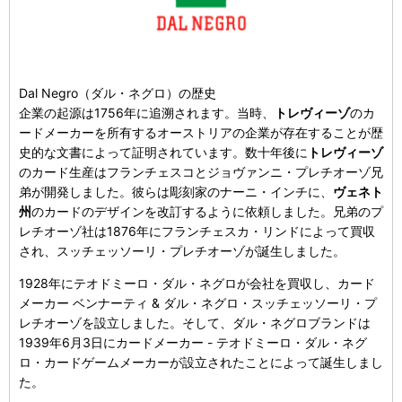
Dal Negro（ダル・ネグロ）の歴史
企業の起源は1756年に追溯されます。当時、
トレヴィーゾ
のカ
ードメーカーを所有するオーストリアの企業が存在することが歴
史的な文書によって証明されています。数十年後に
トレヴィーゾ
のカード生産はフランチェスコとジョヴァンニ・プレチオーゾ兄
弟が開発しました。彼らは彫刻家のナーニ・インチに、
ヴェネト
州
のカードのデザインを改訂するように依頼しました。兄弟のプ
レチオーゾ社は1876年にフランチェスカ・リンドによって買収
され、スッチェッソーリ・プレチオーゾが誕生しました。
1928年にテオドミーロ・ダル・ネグロが会社を買収し、カード
メーカー ベンナーティ & ダル・ネグロ・スッチェッソーリ・プ
レチオーゾを設立しました。そして、ダル・ネグロブランドは
1939年6月3日にカードメーカー - テオドミーロ・ダル・ネグ
ロ・カードゲームメーカーが設立されたことによって誕生しまし
た。