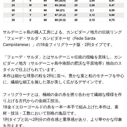
サルデーニャ島の職人工房による、カンピダーノ地方の伝統リング
「フェーデ・サルダ・カンピダネーゼ（Fede Sarda
Campidanese）」の18金フィリグラーナ版・2列タイプです。
「フェーデ・サルダ」とはサルデーニャ伝統の指輪を意味し、カン
ピダーノ地方（サルデーニャ島中南部の肥沃な平原地帯）独自のス
タイルで仕上げられています。
本作は細かな球形の粒を2列に並べ、豊かな葉と粒のモチーフを中心
に、繊細な細工を施した茎が美しく広がるデザインです。
フィリグラーナとは、極細の金の糸を撚り合わせて繊細な模様を作
り上げる古代からの金細工技法。
18金イエローゴールドの糸を一本一本手で組み上げた本作は、素
材・技法・工数において別格の逸品です。
1列タイプと比べ2列分の存在感と重厚感があり、より華やかな印象
を与えます。