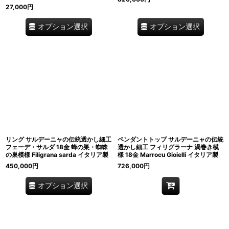
27,000
円
オプション選択
オプション選択
リング サルデーニャの伝統透かし細工
ペンダントトップ サルデーニャの伝統
フェーデ・サルダ 18金 蜂の巣・蜘蛛
透かし細工 フィリグラーナ 渦巻き模
の巣模様 Filigrana sarda イタリア製
様 18金 Marrocu Gioielli イタリア製
450,000
円
726,000
円
オプション選択