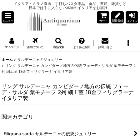
イタリア・ミラノ直送。手打ちパスタ用品、食品、書籍、雑貨など
日本では手に入らない本物のイタリアをお届け。
メニュー
カート
新規登録
ログイン
マイページ
送料について
商品検索
よくある質問
お問い合せ
ホーム
>
サルデーニャのジュエリー
>
リング サルデーニャ カンピダーノ地方の伝統 フェーデ・サルダ 葉モチーフ 2
列 細工茎 18金フィリグラーナ イタリア製
リング サルデーニャ カンピダーノ地方の伝統 フェー
デ・サルダ 葉モチーフ 2列 細工茎 18金フィリグラーナ
イタリア製
関連カテゴリ
Filigrana sarda サルデーニャの伝統ジュエリー