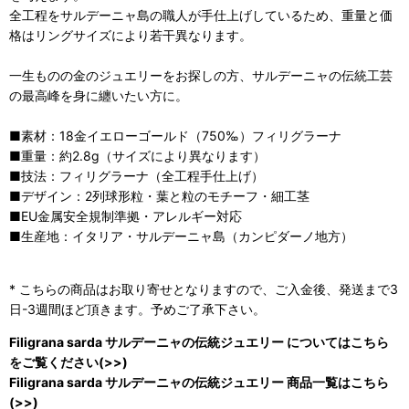
全工程をサルデーニャ島の職人が手仕上げしているため、重量と価
格はリングサイズにより若干異なります。
一生ものの金のジュエリーをお探しの方、サルデーニャの伝統工芸
の最高峰を身に纏いたい方に。
■素材：18金イエローゴールド（750‰）フィリグラーナ
■重量：約2.8g（サイズにより異なります）
■技法：フィリグラーナ（全工程手仕上げ）
■デザイン：2列球形粒・葉と粒のモチーフ・細工茎
■EU金属安全規制準拠・アレルギー対応
■生産地：イタリア・サルデーニャ島（カンピダーノ地方）
* こちらの商品はお取り寄せとなりますので、ご入金後、発送まで3
日-3週間ほど頂きます。予めご了承下さい。
Filigrana sarda サルデーニャの伝統ジュエリー についてはこちら
をご覧ください(>>)
Filigrana sarda サルデーニャの伝統ジュエリー 商品一覧はこちら
(>>)