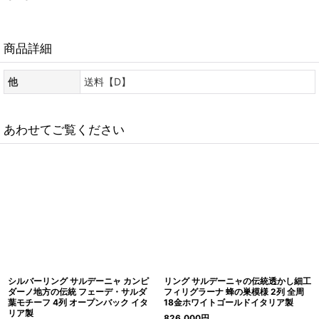
商品詳細
他
送料【D】
あわせてご覧ください
シルバーリング サルデーニャ カンピ
リング サルデーニャの伝統透かし細工
ダーノ地方の伝統 フェーデ・サルダ
フィリグラーナ 蜂の巣模様 2列 全周
葉モチーフ 4列 オープンバック イタ
18金ホワイトゴールドイタリア製
リア製
826,000
円