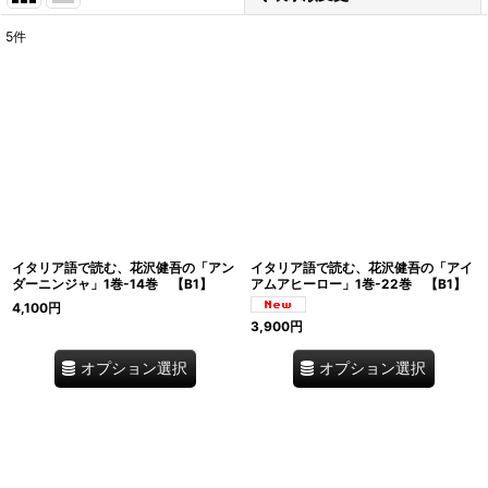
5
件
表示数
:
在庫あり
並び順
:
絞り込む
イタリア語で読む、花沢健吾の「アン
イタリア語で読む、花沢健吾の「アイ
ダーニンジャ」1巻-14巻 【B1】
アムアヒーロー」1巻-22巻 【B1】
4,100
円
3,900
円
オプション選択
オプション選択