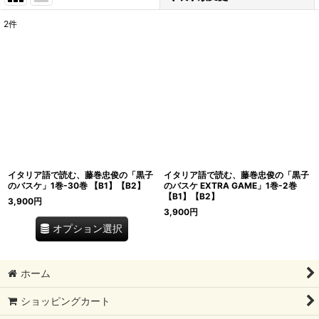
2
件
表示数
:
在庫あり
並び順
:
絞り込む
イタリア語で読む、藤巻忠俊の「黒子
イタリア語で読む、藤巻忠俊の「黒子
のバスケ」1巻-30巻 【B1】【B2】
のバスケ EXTRA GAME」1巻-2巻
【B1】【B2】
3,900
円
3,900
円
オプション選択
ホーム
ショッピングカート