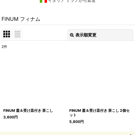
イタリア ミラノから直送
FINUM フィナム
表示順変更
閉じる
2
件
表示数
:
在庫あり
並び順
:
絞り込む
FINUM 蓋＆受け皿付き 茶こし
FINUM 蓋＆受け皿付き 茶こし 2個セ
ット
3,600
円
5,800
円