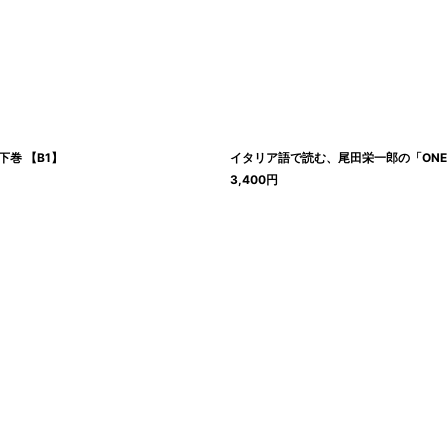
絞り込む
下巻 【B1】
イタリア語で読む、尾田栄一郎の「ONE PI
3,400
円
】