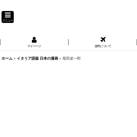
メニュー
マイページ
送料について
ホーム
>
イタリア語版 日本の漫画
>
尾田栄一郎