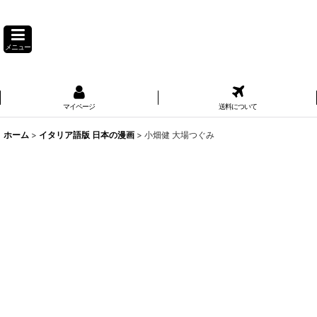
メニュー
マイページ
送料について
ホーム
>
イタリア語版 日本の漫画
>
小畑健 大場つぐみ