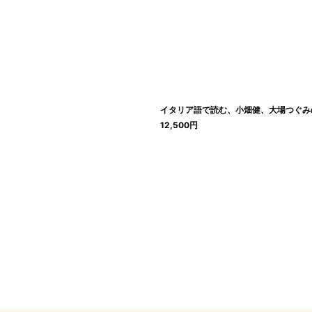
絞り込む
イタリア語で読む、小畑健、大場つぐみの「 Deat
12,500
円