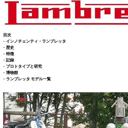
目次
-
インノチェンティ・ランブレッタ
-
歴史
-
特徴
-
記録
-
プロトタイプと研究
-
博物館
-
ランブレッタ モデル一覧