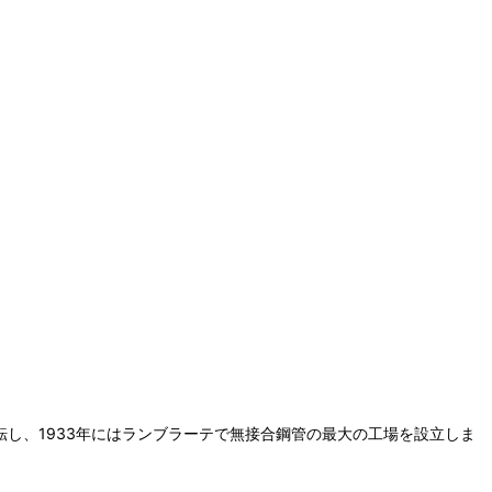
ラノに移転し、1933年にはランブラーテで無接合鋼管の最大の工場を設立しま