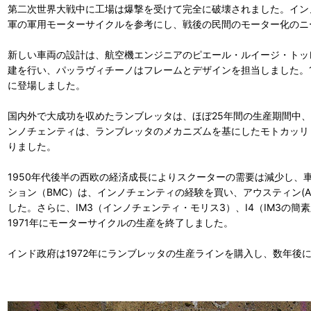
第二次世界大戦中に工場は爆撃を受けて完全に破壊されました。イン
軍の軍用モーターサイクルを参考にし、戦後の民間のモーター化のニ
新しい車両の設計は、航空機エンジニアのピエール・ルイージ・トッレ（Pier
建を行い、パッラヴィチーノはフレームとデザインを担当しました。19
に登場しました。
国内外で大成功を収めたランブレッタは、ほぼ25年間の生産期間中、
ンノチェンティは、ランブレッタのメカニズムを基にしたモトカッリ（M
りました。
1950年代後半の西欧の経済成長によりスクーターの需要は減少し、
ション（BMC）は、インノチェンティの経験を買い、アウスティン(Au
した。さらに、IM3（インノチェンティ・モリス3）、I4（IM3の簡素版
1971年にモーターサイクルの生産を終了しました。
インド政府は1972年にランブレッタの生産ラインを購入し、数年後に