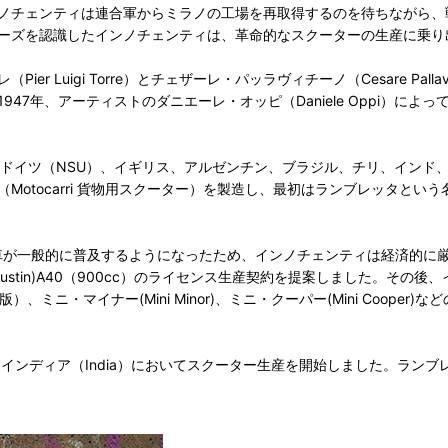
ノチェンティは連合軍からミラノの工場を再取得するのを待ちながら、
ーズを認識したインノチェンティは、革命的なスクーターの生産に乗り
 Luigi Torre）とチェザーレ・パッラヴィチーノ（Cesare Pa
47年、アーティストのダニエーレ・オッピ（Daniele Oppi）に
ドイツ（NSU）、イギリス、アルゼンチン、ブラジル、チリ、インド、ス
otocarri 貨物用スクーター）を製造し、最初はランブレッタという
車が一般的に普及するようになったため、インノチェンティは経済的に厳
stin)A40（900cc）のライセンス生産契約を提案しました。その
）、ミニ・マイナー(Mini Minor)、ミニ・クーパー(Mini Coo
インディア（India）においてスクーター生産を開始しました。ランブ