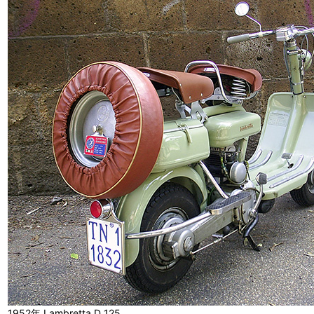
1952年 Lambretta D 125