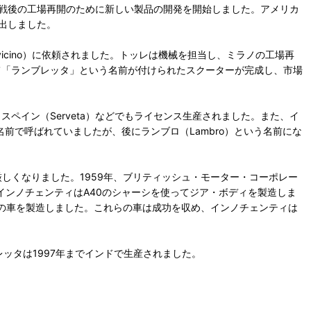
戦後の工場再開のために新しい製品の開発を開始しました。アメリカ
出しました。
llavicino）に依頼されました。トッレは機械を担当し、ミラノの工場再
よって「ランブレッタ」という名前が付けられたスクーターが完成し、市場
ペイン（Serveta）などでもライセンス生産されました。また、イ
名前で呼ばれていましたが、後にランブロ（Lambro）という名前にな
しくなりました。1959年、ブリティッシュ・モーター・コーポレー
後、インノチェンティはA40のシャーシを使ってジア・ボディを製造しま
per)などの車を製造しました。これらの車は成功を収め、インノチェンティは
レッタは1997年までインドで生産されました。