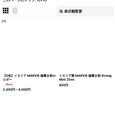
表示順変更
閉じる
3
件
表示数
:
在庫あり
並び順
:
絞り込む
【5色】イタリア MARVIS 歯磨き粉ホ
イタリア製 MARVIS 歯磨き粉 Strong
ルダー
Mint 25ml
950
円
2,400
円
～4,000
円