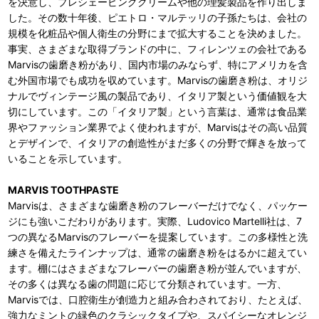
を決意し、プレシェービングクリームや他の理髪製品を作り出しま
した。その数十年後、ピエトロ・マルテッリの子孫たちは、会社の
規模を化粧品や個人衛生の分野にまで拡大することを決めました。
事実、さまざまな取得ブランドの中に、フィレンツェの会社である
Marvisの歯磨き粉があり、国内市場のみならず、特にアメリカを含
む外国市場でも成功を収めています。Marvisの歯磨き粉は、オリジ
ナルでヴィンテージ風の製品であり、イタリア製という価値観を大
切にしています。この「イタリア製」という言葉は、通常は食品業
界やファッション業界でよく使われますが、Marvisはその高い品質
とデザインで、イタリアの創造性がまだ多くの分野で輝きを放って
いることを示しています。
MARVIS TOOTHPASTE
Marvisは、さまざまな歯磨き粉のフレーバーだけでなく、パッケー
ジにも強いこだわりがあります。実際、Ludovico Martelli社は、7
つの異なるMarvisのフレーバーを提案しています。この多様性と洗
練さを備えたラインナップは、通常の歯磨き粉をはるかに超えてい
ます。棚にはさまざまなフレーバーの歯磨き粉が並んでいますが、
その多くは異なる歯の問題に応じて分類されています。一方、
Marvisでは、口腔衛生が創造力と組み合わされており、たとえば、
強力なミントの緑色のクラシックタイプや、スパイシーなオレンジ