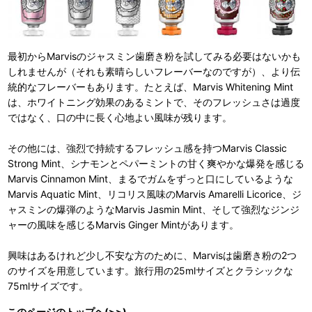
最初からMarvisのジャスミン歯磨き粉を試してみる必要はないかも
しれませんが（それも素晴らしいフレーバーなのですが）、より伝
統的なフレーバーもあります。たとえば、Marvis Whitening Mint
は、ホワイトニング効果のあるミントで、そのフレッシュさは過度
ではなく、口の中に長く心地よい風味が残ります。
その他には、強烈で持続するフレッシュ感を持つMarvis Classic
Strong Mint、シナモンとペパーミントの甘く爽やかな爆発を感じる
Marvis Cinnamon Mint、まるでガムをずっと口にしているような
Marvis Aquatic Mint、リコリス風味のMarvis Amarelli Licorice、ジ
ャスミンの爆弾のようなMarvis Jasmin Mint、そして強烈なジンジ
ャーの風味を感じるMarvis Ginger Mintがあります。
興味はあるけれど少し不安な方のために、Marvisは歯磨き粉の2つ
のサイズを用意しています。旅行用の25mlサイズとクラシックな
75mlサイズです。
このページのトップヘ(>>)