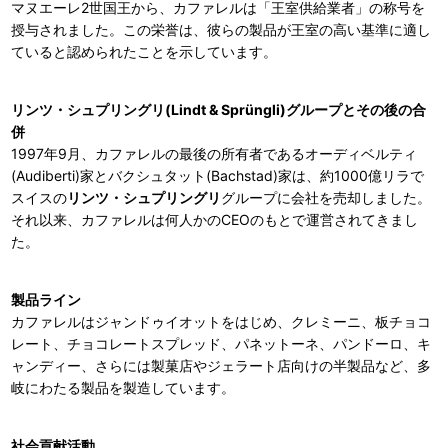
マヌエーレ2世国王から、カファレルは「王室供給業者」の称号を
授与されました。この栄誉は、彼らの製品が王室の高い基準に適し
ていると認められたことを示しています。
リンツ・シュプリングリ(Lindt & Sprüngli)
グループとその後の合
併
1997年9月、カファレルの最後の所有者であるオーディベルティ
(Audiberti)家とバクシュタット(Bachstad)家は、約1000億リラで
スイスの
リンツ・シュプリングリ
グループに会社を売却しました。
それ以来、カファレルは何人かのCEOのもとで運営されてきまし
た。
製品ライン
カファレルはジャンドゥイオットをはじめ、クレミーニ、板チョコ
レート、チョコレートスプレッド、パネットーネ、パンドーロ、キ
ャンディー、さらには製菓店やジェラート店向けの半製品など、多
岐にわたる製品を製造しています。
社会貢献活動