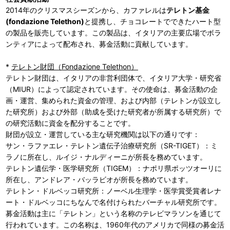
2014年のクリスマスシーズンから、カファレルは
テレトン基金
(fondazione Telethon)
と提携し、チョコレートでできたハート型
の製品を販売しています。この製品は、イタリアの主要広場でボラ
ンティアによって配布され、募金活動に貢献しています。
*
テレトン財団（Fondazione Telethon）
テレトン財団は、イタリアの非営利団体で、イタリア大学・研究省
（MIUR）によって認定されています。その使命は、募金活動の企
画・運営、集められた資金の管理、および内部（テレトンが設立し
た研究所）および外部（助成を受けた研究者が所属する研究所）で
の研究活動に資金を配分することです。
財団が設立・運営している主な研究機関は以下の通りです：
サン・ラファエレ・テレトン遺伝子治療研究所（SR-TIGET）：ミ
ラノに所在し、ルイジ・ナルディーニが所長を務めています。
テレトン遺伝学・医学研究所（TIGEM）：ナポリ県ポッツオーリに
所在し、アンドレア・バッラビオが所長を務めています。
テレトン・ドルベッコ研究所：ノーベル生理学・医学賞受賞者レナ
ート・ドルベッコにちなんで名付けられたバーチャル研究所です。
募金活動は主に「テレトン」という名称のテレビマラソンを通じて
行われています。この名称は、1960年代のアメリカで同様の募金活