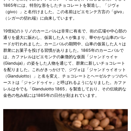
1865年には、特別な形をしたチョコレートを製造し、「ジヴォ
（givo）」と名付けました。この名前はピエモンテ方言の「givo」
（シガーの切れ端）に由来しています。
19世紀のトリノのカーニバルは非常に有名で、街の広場や中心部の
通りを盛大に賑わし、仮装した人々が集まり、華やかな山車のパレ
ードが行われました。カーニバルの期間中、山車の仮装した人々は
群衆にお菓子を投げる習慣がありました。1865年のカーニバルで
は、カファレルはピエモンテの象徴的な仮面「ジャンドゥイャ
(Gianduja)」の姿をした人物を通じて、群衆に新しいチョコレート
を配りました。これがきっかけで、ジヴォは「ジャンドゥイオット
（Gianduiotto）」と名を変え、チョコレートとヘーゼルナッツのペ
ーストは「ジャンドゥイャ」と呼ばれるようになりました。カファ
レルは今でも「Gianduiotto 1865」を製造しており、その伝統的な
金色の包み紙には1865年の日付が刻まれています。