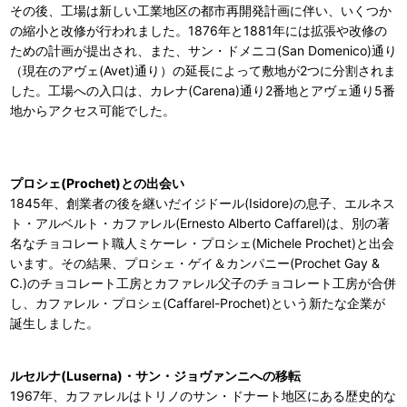
その後、工場は新しい工業地区の都市再開発計画に伴い、いくつか
の縮小と改修が行われました。1876年と1881年には拡張や改修の
ための計画が提出され、また、サン・ドメニコ(San Domenico)通り
（現在のアヴェ(Avet)通り）の延長によって敷地が2つに分割されま
した。工場への入口は、カレナ(Carena)通り2番地とアヴェ通り5番
地からアクセス可能でした。
プロシェ(Prochet)との出会い
1845年、創業者の後を継いだイジドール(Isidore)の息子、エルネス
ト・アルベルト・カファレル(Ernesto Alberto Caffarel)は、別の著
名なチョコレート職人ミケーレ・プロシェ(Michele Prochet)と出会
います。その結果、プロシェ・ゲイ＆カンパニー(Prochet Gay &
C.)のチョコレート工房とカファレル父子のチョコレート工房が合併
し、カファレル・プロシェ(Caffarel-Prochet)という新たな企業が
誕生しました。
ルセルナ(Luserna)・サン・ジョヴァンニへの移転
1967年、カファレルはトリノのサン・ドナート地区にある歴史的な