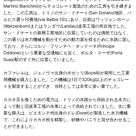
Martino Bianchini)からチョコレート製造のための工房を引き継ぎま
した。この工房は、トリノのサン・ドナート(San Donato)地区、バ
ルビス通り10番地(via Balbis 10)にあり、以前はワッツェンボーン
(Watzenborn)またはランダウ(Landau)皮革工場の所在地でした。
サン・ドナートの新興工業地区に位置していたのは偶然ではなく、
この通りは水力機械を動かすための動力源を得るために水路に面し
ており、さらにコルソ・プリンチペ・オッドーネ(Principe
Oddone)という重要な交通軸にも近く、ポルタ・スーザ(Porta
Susa)駅のすぐ外に位置していました。
カファレルは、ジェノヴァ出身のボゼッリ(Bozelli)が発明した工業
用機械を購入しました。この機械は1日で320kg以上のチョコレー
トを製造することができ、当時としては非常に多い量でした。
カカオ豆を挽くための電力は、トリノの水路から供給される水力に
よって動く旧皮革工場の水車によって供給されていました。次に重
要な購入は、ピエモンテ州出身のドレ(Doret)が製造した水力機械
で、これによりカカオ粉を精製し、砂糖やバニラと混ぜ合わせるこ
とができました。