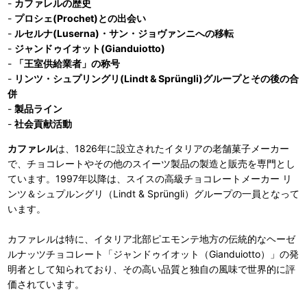
-
カファレルの歴史
-
プロシェ(Prochet)との出会い
-
ルセルナ(Luserna)・サン・ジョヴァンニへの移転
-
ジャンドゥイオット(Gianduiotto)
-
「王室供給業者」の称号
-
リンツ・シュプリングリ(Lindt & Sprüngli)グループとその後の合
併
-
製品ライン
-
社会貢献活動
カファレル
は、1826年に設立されたイタリアの老舗菓子メーカー
で、チョコレートやその他のスイーツ製品の製造と販売を専門とし
ています。1997年以降は、スイスの高級チョコレートメーカー リ
ンツ＆シュプルングリ（Lindt & Sprüngli）グループの一員となって
います。
カファレルは特に、イタリア北部ピエモンテ地方の伝統的なヘーゼ
ルナッツチョコレート「ジャンドゥイオット（Gianduiotto）」の発
明者として知られており、その高い品質と独自の風味で世界的に評
価されています。