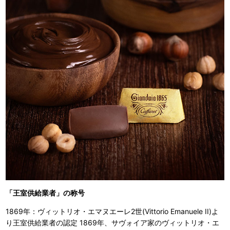
「王室供給業者」の称号
1869年：ヴィットリオ・エマヌエーレ2世(Vittorio Emanuele II)よ
り王室供給業者の認定 1869年、サヴォイア家のヴィットリオ・エ