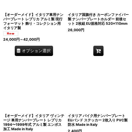
【オーダーメイド】イタリア車用ナン
イタリア国旗付き カーボンファイバー
バープレート レプリカ アルミ製 現行
製 ナンバープレートホルダー 前後セ
フォーマット 飾り・コレクション用
ット 2枚組 EU規格対応 520×110mm
イタリア製
26,000
円
24,000
円
～42,000
円
オプション選択
【オーダーメイド】イタリア ヴィンテ
イタリア バイク用ナンバープレート
ージ 車用ナンバープレート レプリカ
EUバンド ステッカー 2枚入り PVC製
1994〜1999年式 アルミ製 エンボス
防水 Made in Italy
加工 Made in Italy
2,400
円