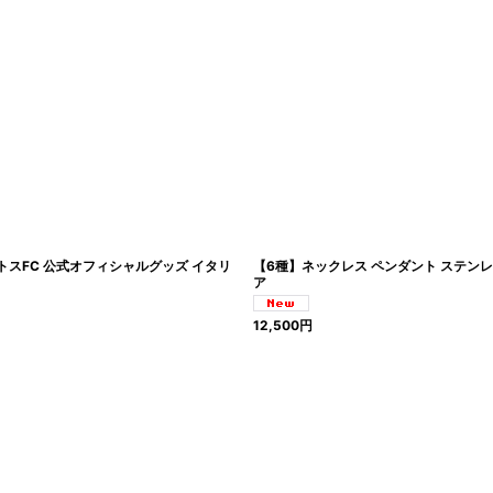
ントスFC 公式オフィシャルグッズ イタリ
【6種】ネックレス ペンダント ステンレス
ア
12,500
円