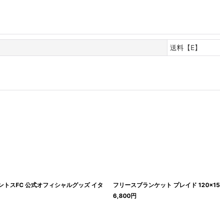
送料【E】
ェントスFC 公式オフィシャルグッズ イタ
フリースブランケット プレイド 120×150
6,800
円