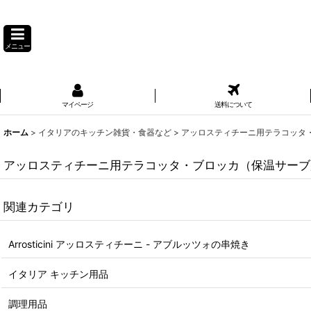
メニュー
マイページ
送料について
ホーム
>
イタリアのキッチン雑貨・食器など
>
アッロスティチーニ用テラコッタ・
アッロスティチーニ用テラコッタ・ブロッカ（保温サーブ
関連カテゴリ
Arrosticini アッロスティチーニ - アブルッツォの串焼き
イタリア キッチン用品
調理用品