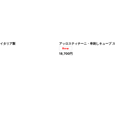
 イタリア製
アッロスティチーニ・串刺しキューブ ス
18,700
円