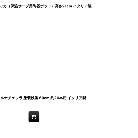
カ（保温サーブ用陶器ポット）高さ21cm イタリア製
ナチェッラ 塗装鉄製 60cm 約20本用 イタリア製