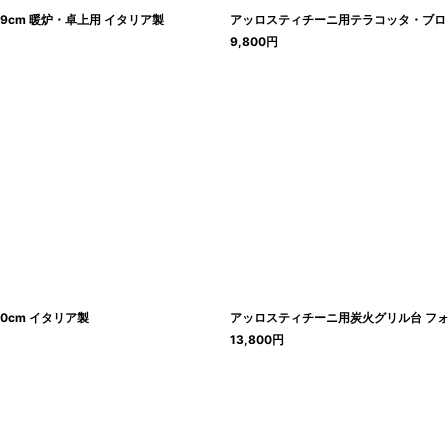
9cm 暖炉・卓上用 イタリア製
アッロスティチーニ用テラコッタ・ブロッ
9,800
円
0cm イタリア製
アッロスティチーニ用炭火グリル台 フォル
13,800
円