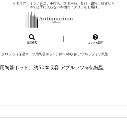
イタリア・ミラノ直送。手打ちパスタ用品、食品、書籍、雑貨など
日本では手に入らない本物のイタリアをお届け。
商品検索
よくある質問
ブロッカ（保温サーブ用陶器ポット）約50本収容 アブルッツォ伝統型
用陶器ポット）約50本収容 アブルッツォ伝統型