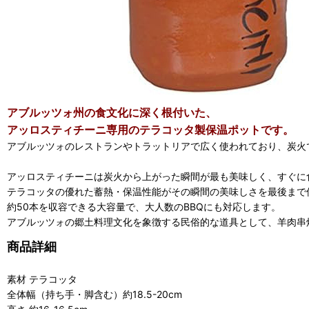
アブルッツォ州の食文化に深く根付いた、
アッロスティチーニ専用のテラコッタ製保温ポットです。
アブルッツォのレストランやトラットリアで広く使われており、炭火
アッロスティチーニは炭火から上がった瞬間が最も美味しく、すぐに
テラコッタの優れた蓄熱・保温性能がその瞬間の美味しさを最後まで
約50本を収容できる大容量で、大人数のBBQにも対応します。
アブルッツォの郷土料理文化を象徴する民俗的な道具として、羊肉串
商品詳細
素材 テラコッタ
全体幅（持ち手・脚含む）約18.5-20cm