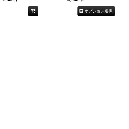
オプション選択
エトナ溶岩石プレート サイズ選択｜
エトナ溶岩石プレート 丸型 溝付き｜
14種類 天然火山岩 厚み2cm / 3cm ス
直径20〜60cm 15サイズ 厚み2cm /
テーキ・グリル・ピザ用 イタリア製
3cm 天然火山岩 グリル イタリア製 イ
イタリア直輸入 シチリアから
タリア直輸入 シチリアから
11,500
円
～37,000
円
11,000
円
～35,000
円
オプション選択
オプション選択