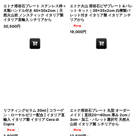
エトナ溶岩石プレート ステンレス枠＋
エトナ火山 溶岩石ピザプレート＆パレ
木製ハンドル付き 40×30x2cm｜天
ット キット｜39×35x2cm 白樺製パ
然火山岩 ノンスティック イタリア製
レット付き イタリア製 イタリア シチ
イタリア直輸入 シチリアから
リアから
30,500
円
19,000
円
リフティングセラム 30ml | コラーゲ
エトナ溶岩石プレート 丸型 オーダー
ン・ローヤルゼリー配合 | イタリア直
メイド｜直径20〜60cm 厚み 2cm /
輸入 イタリア製 イタリア Cera di
3cm・加工・パレット選択可 天然火
Cupra
山岩 イタリア製 シチリアから
3,800
円
13,500
円
～