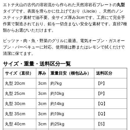
エトナ火山の古代の溶岩流から作られた天然溶岩石プレートの
丸型
タイプです。表面を滑らかに仕上げており（Liscia）、天然のノン
スティック素材で油不要。全サイズ厚み3cmです。工房にて完全手
作業で製造されており、鉛を一切含まない安全な素材です。直径7種
類からお選びいただけます。
ピッツァ・肉・魚・野菜のグリルに最適。電気オーブン・ガスオー
ブン・バーベキューに対応。使用後は酢またはレモンで拭くだけで
清潔に保てます。
サイズ・重量・送料区分一覧
サイズ（直径）
厚み
重量目安（梱包込み）
送料区分
丸型 20cm
3cm
約7kg
【P】
丸型 25cm
3cm
約10kg
【P】
丸型 30cm
3cm
約14kg
【Q】
丸型 35cm
3cm
約19kg
【Q】
丸型 40cm
3cm
約25kg
【S】