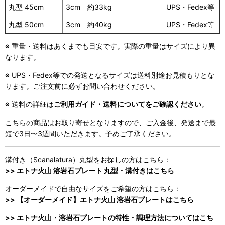
丸型 45cm
3cm
約33kg
UPS・Fedex等
丸型 50cm
3cm
約40kg
UPS・Fedex等
※ 重量・送料はあくまでも目安です。実際の重量はサイズにより異
なります。
※ UPS・Fedex等での発送となるサイズは送料別途お見積もりとな
ります。ご注文前に必ずお問い合わせください。
※ 送料の詳細は
ご利用ガイド・送料についてをご確認ください
。
こちらの商品はお取り寄せとなりますので、ご入金後、発送まで最
短で3日〜3週間いただきます。予めご了承ください。
溝付き（Scanalatura）丸型をお探しの方はこちら：
>> エトナ火山 溶岩石プレート 丸型・溝付きはこちら
オーダーメイドで自由なサイズをご希望の方はこちら：
>> 【オーダーメイド】エトナ火山 溶岩石プレートはこちら
>> エトナ火山・溶岩石プレートの特性・調理方法についてはこち