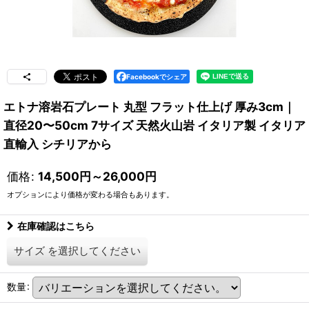
Facebookでシェア
エトナ溶岩石プレート 丸型 フラット仕上げ 厚み3cm｜
直径20〜50cm 7サイズ 天然火山岩 イタリア製 イタリア
直輸入 シチリアから
価格
:
14,500
円
～26,000
円
オプションにより価格が変わる場合もあります。
在庫確認はこちら
サイズ
を選択してください
数量
: