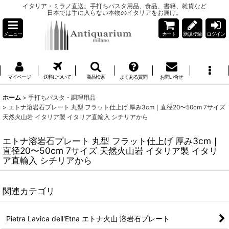
イタリア・ミラノ直送。手打ちパスタ用品、食品、書籍、雑貨など
日本では手に入らない本物のイタリアをお届け。
メニュー
カート
新規登録
ログイン
マイページ
送料について
商品検索
よくある質問
お問い合せ
ホーム
>
手打ちパスタ・調理用品
>
エトナ溶岩石プレート 丸型 フラット仕上げ 厚み3cm｜直径20〜50cm 7サイズ
天然火山岩 イタリア製 イタリア直輸入 シチリアから
エトナ溶岩石プレート 丸型 フラット仕上げ 厚み3cm｜
直径20〜50cm 7サイズ 天然火山岩 イタリア製 イタリ
ア直輸入 シチリアから
関連カテゴリ
Pietra Lavica dell'Etna エトナ火山 溶岩石プレート