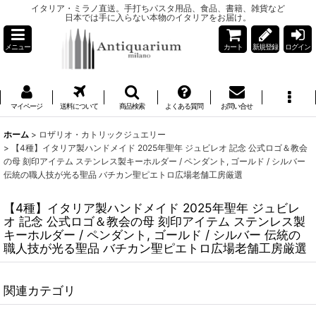
イタリア・ミラノ直送。手打ちパスタ用品、食品、書籍、雑貨など
日本では手に入らない本物のイタリアをお届け。
メニュー
カート
新規登録
ログイン
マイページ
送料について
商品検索
よくある質問
お問い合せ
ホーム
>
ロザリオ・カトリックジュエリー
>
【4種】イタリア製ハンドメイド 2025年聖年 ジュビレオ 記念 公式ロゴ＆教会
の母 刻印アイテム ステンレス製キーホルダー / ペンダント, ゴールド / シルバー
伝統の職人技が光る聖品 バチカン聖ピエトロ広場老舗工房厳選
【4種】イタリア製ハンドメイド 2025年聖年 ジュビレ
オ 記念 公式ロゴ＆教会の母 刻印アイテム ステンレス製
キーホルダー / ペンダント, ゴールド / シルバー 伝統の
職人技が光る聖品 バチカン聖ピエトロ広場老舗工房厳選
関連カテゴリ