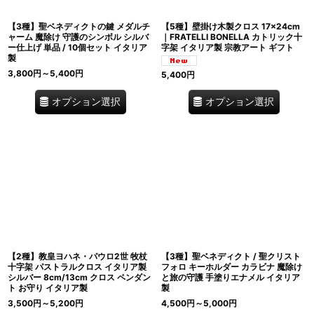
【3種】聖ベネディクトの鍵 メダルチ
【5種】壁掛け木製クロス 17×24cm
ャーム 魔除け 守護のシンボル シルバ
｜FRATELLI BONELLA カトリック十
ー仕上げ 単品 / 10個セット イタリア
字架 イタリア製 宗教アート ギフト
製
3,800
円
～5,400
円
5,400
円
オプション選択
オプション選択
【2種】教皇ヨハネ・パウロ2世 牧杖
【3種】聖ベネディクト / 聖クリスト
十字架 パストラルクロス イタリア製
フォロ キーホルダー カラビナ 魔除け
シルバー 8cm/13cm クロス ペンダン
と旅の守護 手塗りエナメル イタリア
ト お守り イタリア製
製
3,500
円
～5,200
円
4,500
円
～5,000
円