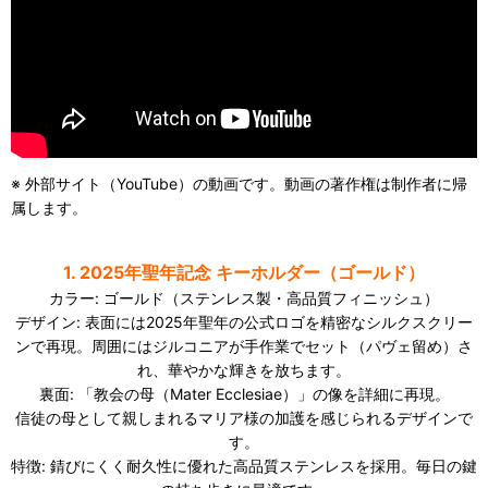
※ 外部サイト（YouTube）の動画です。動画の著作権は制作者に帰
属します。
1. 2025年聖年記念 キーホルダー（ゴールド）
カラー: ゴールド（ステンレス製・高品質フィニッシュ）
デザイン: 表面には2025年聖年の公式ロゴを精密なシルクスクリー
ンで再現。周囲にはジルコニアが手作業でセット（パヴェ留め）さ
れ、華やかな輝きを放ちます。
裏面: 「教会の母（Mater Ecclesiae）」の像を詳細に再現。
信徒の母として親しまれるマリア様の加護を感じられるデザインで
す。
特徴: 錆びにくく耐久性に優れた高品質ステンレスを採用。毎日の鍵