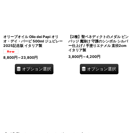
オリーブオイル Olio dei Papi オリ
【2種】聖ベネディクトのメダル ピン
オ・デイ・パーピ 500ml ジュビレー
バッジ 魔除け 守護のシンボル シルバ
2025記念版 イタリア製
ー仕上げ / 手塗りエナメル 直径2cm
イタリア製
3,800
円
～4,200
円
8,800
円
～23,800
円
オプション選択
オプション選択