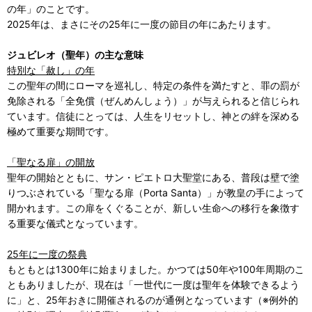
の年」のことです。
2025年は、まさにその25年に一度の節目の年にあたります。
ジュビレオ（聖年）の主な意味
特別な「赦し」の年
この聖年の間にローマを巡礼し、特定の条件を満たすと、罪の罰が
免除される「全免償（ぜんめんしょう）」が与えられると信じられ
ています。信徒にとっては、人生をリセットし、神との絆を深める
極めて重要な期間です。
「聖なる扉」の開放
聖年の開始とともに、サン・ピエトロ大聖堂にある、普段は壁で塗
りつぶされている「聖なる扉（Porta Santa）」が教皇の手によって
開かれます。この扉をくぐることが、新しい生命への移行を象徴す
る重要な儀式となっています。
25年に一度の祭典
もともとは1300年に始まりました。かつては50年や100年周期のこ
ともありましたが、現在は「一世代に一度は聖年を体験できるよう
に」と、25年おきに開催されるのが通例となっています（※例外的