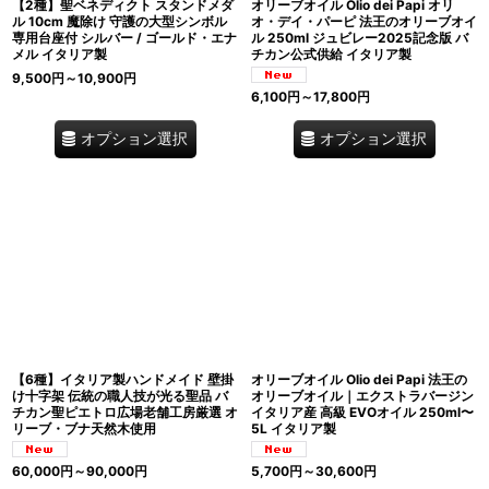
【2種】聖ベネディクト スタンドメダ
オリーブオイル Olio dei Papi オリ
ル 10cm 魔除け 守護の大型シンボル
オ・デイ・パーピ 法王のオリーブオイ
専用台座付 シルバー / ゴールド・エナ
ル 250ml ジュビレー2025記念版 バ
メル イタリア製
チカン公式供給 イタリア製
9,500
円
～10,900
円
6,100
円
～17,800
円
オプション選択
オプション選択
【6種】イタリア製ハンドメイド 壁掛
オリーブオイル Olio dei Papi 法王の
け十字架 伝統の職人技が光る聖品 バ
オリーブオイル｜エクストラバージン
チカン聖ピエトロ広場老舗工房厳選 オ
イタリア産 高級 EVOオイル 250ml〜
リーブ・ブナ天然木使用
5L イタリア製
60,000
円
～90,000
円
5,700
円
～30,600
円