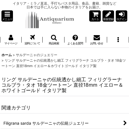
イタリア・ミラノ直送。手打ちパスタ用品、食品、書籍、雑貨など
日本では手に入らない本物のイタリアをお届け。
メニュー
カート
新規登録
ログイン
マイページ
送料について
商品検索
よくある質問
お問い合せ
ホーム
>
サルデーニャのジュエリー
>
リング サルデーニャの伝統透かし細工 フィリグラーナ コルブラ・タオ 18金ツ
ートーン 直径18mm イエロー＆ホワイトゴールド イタリア製
リング サルデーニャの伝統透かし細工 フィリグラーナ
コルブラ・タオ 18金ツートーン 直径18mm イエロー＆
ホワイトゴールド イタリア製
関連カテゴリ
Filigrana sarda サルデーニャの伝統ジュエリー