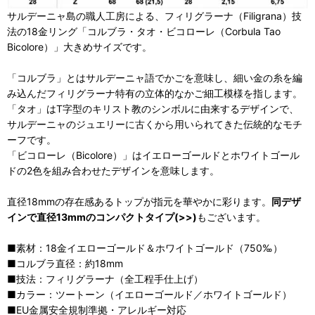
サルデーニャ島の職人工房による、フィリグラーナ（Filigrana）技
法の18金リング「コルブラ・タオ・ビコローレ（Corbula Tao
Bicolore）」大きめサイズです。
「コルブラ」とはサルデーニャ語でかごを意味し、細い金の糸を編
み込んだフィリグラーナ特有の立体的なかご細工模様を指します。
「タオ」はT字型のキリスト教のシンボルに由来するデザインで、
サルデーニャのジュエリーに古くから用いられてきた伝統的なモチ
ーフです。
「ビコローレ（Bicolore）」はイエローゴールドとホワイトゴール
ドの2色を組み合わせたデザインを意味します。
直径18mmの存在感あるトップが指元を華やかに彩ります。
同デザ
インで直径13mmのコンパクトタイプ(>>)
もございます。
■素材：18金イエローゴールド＆ホワイトゴールド（750‰）
■コルブラ直径：約18mm
■技法：フィリグラーナ（全工程手仕上げ）
■カラー：ツートーン（イエローゴールド／ホワイトゴールド）
■EU金属安全規制準拠・アレルギー対応