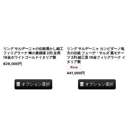
リング サルデーニャの伝統透かし細工
リング サルデーニャ カンピダーノ地
フィリグラーナ 蜂の巣模様 2列 全周
方の伝統 フェーデ・サルダ 葉モチー
18金ホワイトゴールドイタリア製
フ 2列 細工茎 18金フィリグラーナ イ
タリア製
826,000
円
441,000
円
オプション選択
オプション選択