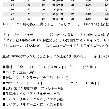
サルデーニャ島の職人工房による、フィリグラーナ（Filigrana）技法の1
「コルブラ」とはサルデーニャ語でかごを意味し、細い金の糸を編み
「タオ」はT字型のキリスト教のシンボルに由来するデザインで、サ
「ビコローレ（Bicolore）」はイエローゴールドとホワイトゴール
直径13mmのすっきりとしたトップが上品な印象を与え、日常使いに
■素材：18金イエローゴールド＆ホワイトゴールド（750‰）
■コルブラ直径：約13mm
■技法：フィリグラーナ（全工程手仕上げ）
■カラー：ツートーン（イエローゴールド／ホワイトゴールド）
■EU金属安全規制準拠・アレルギー対応
■生産地：イタリア・サルデーニャ島
■サイズ：サルデーニャ式サイズ表参照
■サイズ：サルデーニャ式サイズ表参照