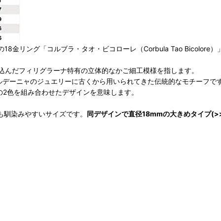
8金リング「コルブラ・タオ・ビコローレ（Corbula Tao Bicolor
込んだフィリグラーナ特有の立体的なかご細工模様を指します。
ルデーニャのジュエリーに古くから用いられてきた伝統的なモチーフで
ドの2色を組み合わせたデザインを意味します。
も馴染みやすいサイズです。
同デザインで直径18mmの大きめタイプ(>>