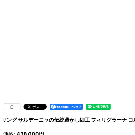
Facebookでシェア
リング サルデーニャの伝統透かし細工 フィリグラーナ コル
価格
:
438,000
円