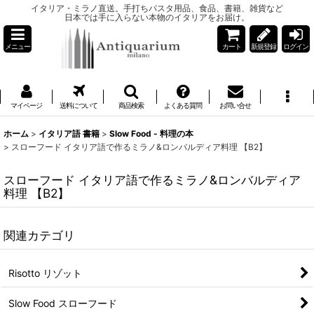
イタリア・ミラノ直送。手打ちパスタ用品、食品、書籍、雑貨など
日本では手に入らない本物のイタリアをお届け。
メニュー
カート
新規登録
ログイン
マイページ
送料について
商品検索
よくある質問
お問い合せ
ホーム
>
イタリア語 書籍
>
Slow Food - 料理の本
>
スローフード イタリア語で作るミラノ&ロンバルディア料理 【B2】
スローフード イタリア語で作るミラノ&ロンバルディア
料理 【B2】
関連カテゴリ
Risotto リゾット
Slow Food スローフード