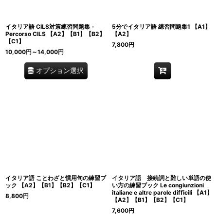
イタリア語 CILS対策練習問題集 -
5分でイタリア語 練習問題集1 【A1】
Percorso CILS 【A2】【B1】【B2】
【A2】
【C1】
7,800
円
10,000
円
～14,000
円
オプション選択
イタリア語 ことわざと慣用句の練習ブ
イタリア語 接続詞と難しい単語の使
ック 【A2】【B1】【B2】【C1】
い方の練習ブック Le congiunzioni
italiane e altre parole difficili 【A1】
8,800
円
【A2】【B1】【B2】【C1】
7,600
円