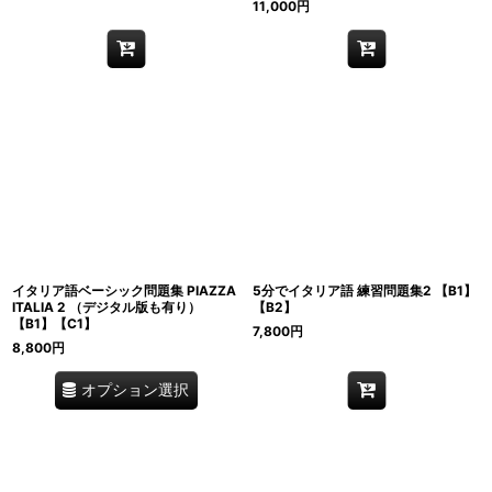
11,000
円
イタリア語ベーシック問題集 PIAZZA
5分でイタリア語 練習問題集2 【B1】
ITALIA 2 （デジタル版も有り）
【B2】
【B1】【C1】
7,800
円
8,800
円
オプション選択