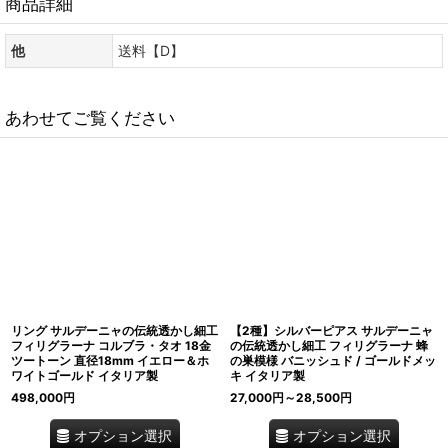
商品詳細
他
送料【D】
あわせてご覧ください
リング サルデーニャの伝統透かし細工
【2種】シルバーピアス サルデーニャ
フィリグラーナ コルブラ・タオ 18金
の伝統透かし細工 フィリグラーナ 蜂
ツートーン 直径18mm イエロー＆ホ
の巣模様 バニッシュド / ゴールドメッ
ワイトゴールド イタリア製
キ イタリア製
498,000
円
27,000
円
～28,500
円
オプション選択
オプション選択