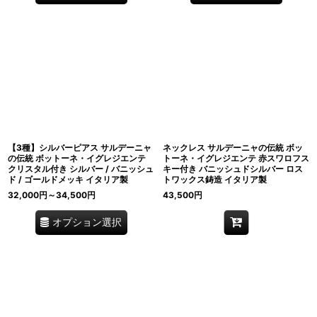
【3種】シルバーピアス サルデーニャ
ネックレス サルデーニャの伝統 ボッ
の伝統 ボットーネ・イグレジエンテ
トーネ・イグレジエンテ 赤スワロフス
クリスタル付き シルバー / バニッシュ
キー付き バニッシュドシルバー ロス
ド / ゴールドメッキ イタリア製
トワックス鋳造 イタリア製
32,000
円
～34,500
円
43,500
円
オプション選択