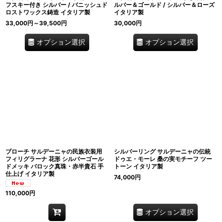
フスキー付き シルバー / バニッシュド
ルバー＆ゴールド / シルバー＆ローズ
ロストワックス鋳造 イタリア製
イタリア製
33,000
円
～39,500
円
30,000
円
オプション選択
オプション選択
ブローチ サルデーニャの民族衣装用
シルバーリング サルデーニャの伝統
フィリグラーナ 花形 シルバーゴール
ドゥエ・モーレ 桑の実モチーフ ツー
ドメッキ バロック真珠・赤半貴石 手
トーン イタリア製
仕上げ イタリア製
74,000
円
110,000
円
オプション選択