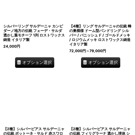
シルバーリング サルデーニャ カンピ
【4種】リング サルデーニャの伝統 蜂
ダーノ地方の伝統 フェーデ・サルダ
の巣模様 ドーム型バンドリング シル
透かし葉モチーフ 1列 ロストワックス
バー / バニッシュド / ゴールドメッキ
鋳造 イタリア製
/ ロジウムメッキ ロストワックス鋳造
イタリア製
24,000
円
72,000
円
～79,000
円
オプション選択
オプション選択
【2種】シルバーピアス サルデーニャ
【2種】シルバーピアス サルデーニャ
の伝統 ボットーネ・サルド 赤スワロ
の伝統 フィリグラーナ 透かし球体 シ