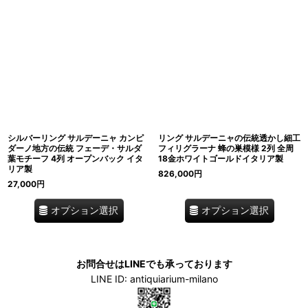
シルバーリング サルデーニャ カンピ
リング サルデーニャの伝統透かし細工
ダーノ地方の伝統 フェーデ・サルダ
フィリグラーナ 蜂の巣模様 2列 全周
葉モチーフ 4列 オープンバック イタ
18金ホワイトゴールドイタリア製
リア製
826,000
円
27,000
円
オプション選択
オプション選択
お問合せはLINEでも承っております
LINE ID: antiquiarium-milano