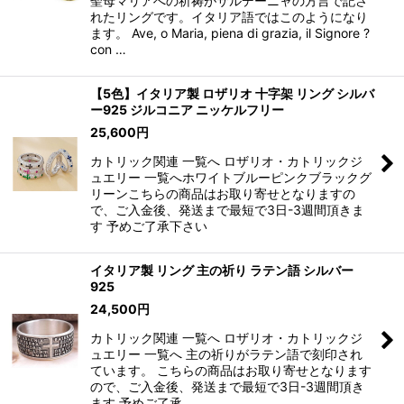
聖母マリアへの祈祷がサルデーニャの方言で記さ
れたリングです。イタリア語ではこのようになり
ます。 Ave, o Maria, piena di grazia, il Signore ?
con …
【5色】イタリア製 ロザリオ 十字架 リング シルバ
ー925 ジルコニア ニッケルフリー
25,600
円
カトリック関連 一覧へ ロザリオ・カトリックジ
ュエリー 一覧へホワイトブルーピンクブラックグ
リーンこちらの商品はお取り寄せとなりますの
で、ご入金後、発送まで最短で3日-3週間頂きま
す 予めご了承下さい
イタリア製 リング 主の祈り ラテン語 シルバー
925
24,500
円
カトリック関連 一覧へ ロザリオ・カトリックジ
ュエリー 一覧へ 主の祈りがラテン語で刻印され
ています。 こちらの商品はお取り寄せとなります
ので、ご入金後、発送まで最短で3日-3週間頂き
ます 予めご了承…