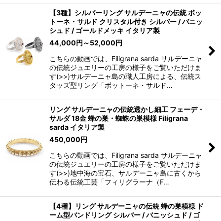
【3種】シルバーリング サルデーニャの伝統 ボッ
トーネ・サルド クリスタル付き シルバー / バニッ
シュド / ゴールドメッキ イタリア製
44,000
円
～52,000
円
こちらの動画では、Filigrana sarda サルデーニャ
の伝統ジュエリーの工房の様子をご覧いただけま
す(>>)サルデーニャ島の職人工房による、伝統ス
タッズ型リング「ボットーネ・サルド…
リング サルデーニャの伝統透かし細工 フェーデ・
サルダ 18金 蜂の巣・蜘蛛の巣模様 Filigrana
sarda イタリア製
450,000
円
こちらの動画では、Filigrana sarda サルデーニャ
の伝統ジュエリーの工房の様子をご覧いただけま
す(>>)地中海の宝石、サルデーニャ島に古くから
伝わる伝統工芸「フィリグラーナ（F…
【4種】リング サルデーニャの伝統 蜂の巣模様 ド
ーム型バンドリング シルバー / バニッシュド / ゴ