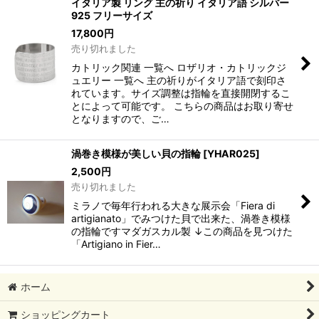
イタリア製 リング 主の祈り イタリア語 シルバー
925 フリーサイズ
17,800
円
売り切れました
カトリック関連 一覧へ ロザリオ・カトリックジ
ュエリー 一覧へ 主の祈りがイタリア語で刻印さ
れています。サイズ調整は指輪を直接開閉するこ
とによって可能です。 こちらの商品はお取り寄せ
となりますので、ご…
渦巻き模様が美しい貝の指輪
[
YHAR025
]
2,500
円
売り切れました
ミラノで毎年行われる大きな展示会「Fiera di
artigianato」でみつけた貝で出来た、渦巻き模様
の指輪ですマダガスカル製 ↓この商品を見つけた
「Artigiano in Fier…
ホーム
ショッピングカート