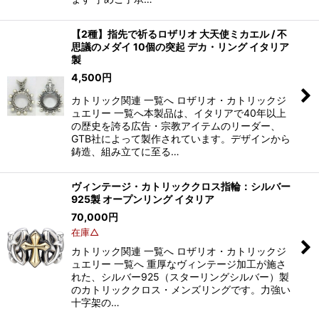
【2種】指先で祈るロザリオ 大天使ミカエル / 不
思議のメダイ 10個の突起 デカ・リング イタリア
製
4,500
円
カトリック関連 一覧へ ロザリオ・カトリックジ
ュエリー 一覧へ本製品は、イタリアで40年以上
の歴史を誇る広告・宗教アイテムのリーダー、
GTB社によって製作されています。デザインから
鋳造、組み立てに至る…
ヴィンテージ・カトリッククロス指輪：シルバー
925製 オープンリング イタリア
70,000
円
在庫△
カトリック関連 一覧へ ロザリオ・カトリックジ
ュエリー 一覧へ 重厚なヴィンテージ加工が施さ
れた、シルバー925（スターリングシルバー）製
のカトリッククロス・メンズリングです。力強い
十字架の…