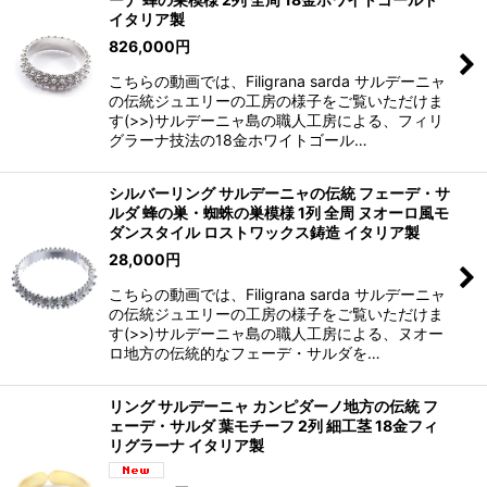
イタリア製
826,000
円
こちらの動画では、Filigrana sarda サルデーニャ
の伝統ジュエリーの工房の様子をご覧いただけま
す(>>)サルデーニャ島の職人工房による、フィリ
グラーナ技法の18金ホワイトゴール…
シルバーリング サルデーニャの伝統 フェーデ・サ
ルダ 蜂の巣・蜘蛛の巣模様 1列 全周 ヌオーロ風モ
ダンスタイル ロストワックス鋳造 イタリア製
28,000
円
こちらの動画では、Filigrana sarda サルデーニャ
の伝統ジュエリーの工房の様子をご覧いただけま
す(>>)サルデーニャ島の職人工房による、ヌオー
ロ地方の伝統的なフェーデ・サルダを…
リング サルデーニャ カンピダーノ地方の伝統 フ
ェーデ・サルダ 葉モチーフ 2列 細工茎 18金フィ
リグラーナ イタリア製