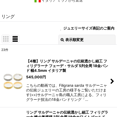
イタリア ミラノから直送
リング
ジュエリーサイズ表記のご案内
表示順変更
閉じる
23
件
表示数
:
【4種】リング サルデーニャの伝統透かし細工 フ
ィリグラーナ フェーデ・サルダ 5列全周 18金バン
在庫あり
ド 幅4.5mm イタリア製
545,000
円
並び順
:
こちらの動画では、Filigrana sarda サルデーニャ
の伝統ジュエリーの工房の様子をご覧いただけま
絞り込む
す(>>)サルデーニャ島の職人工房による、フィリ
グラーナ技法の18金バンドリング「…
リング サルデーニャの伝統透かし細工 フィリグラ
ーナ 蜂の巣模様 2列 全周 18金ホワイトゴールド