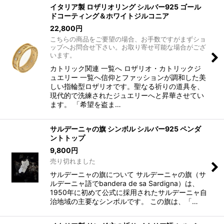
イタリア製 ロザリオリング シルバー925 ゴール
ドコーティング＆ホワイトジルコニア
22,800
円
こちらの商品をご要望の場合、お手数ですがまずショ
ップへお問合せ下さい。お取り寄せ可能な場合がござ
います。
カトリック関連 一覧へ ロザリオ・カトリックジ
ュエリー 一覧へ信仰とファッションが調和した美
しい指輪型ロザリオです。聖なる祈りの道具を、
現代的で洗練されたジュエリーへと昇華させてい
ます。 「希望を盗ま…
サルデーニャの旗 シンボル シルバー925 ペンダ
ントトップ
9,800
円
売り切れました
サルデーニャの旗について サルデーニャの旗（サ
ルデーニャ語でbandera de sa Sardigna）は、
1950年に初めて公式に採用されたサルデーニャ自
治地域の主要なシンボルです。 この旗は、「…