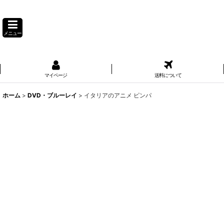
メニュー
マイページ
送料について
ホーム
>
DVD・ブルーレイ
>
イタリアのアニメ ピンパ