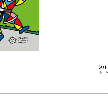
【A1】
↑ 